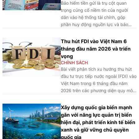
Bảo hiểm tiền gửi là trụ cột quan
trọng củng cố niềm tin của người
dân vào hệ thống tài chính, góp
phần huy động nguồn lực và bảo
đảm an toàn hoạt động ngân hàng.
Khi người dân yên tâm gửi gắm đồng
Thu hút FDI vào Việt Nam 6
tiền tích lũy, nguồn vốn trong xã hội
tháng đầu năm 2026 và triển
được khơi thông, tạo thêm động lực
vọng
cho đầu tư, sản xuất, kinh doanh và
CHÍNH SÁCH
phát triển bền vững.
Bài viết phân tích xu hướng thu hút
đầu tư trực tiếp nước ngoài (FDI) vào
Việt Nam trong 6 tháng đầu năm
2026 trên các phương diện quy mô,
cơ cấu và động lực tăng trưởng,
đồng thời đánh giá những thách
Xây dựng quốc gia biển mạnh
thức, cơ hội và đề xuất một số định
gắn với năng lực quản trị biển
hướng nhằm nâng cao chất lượng,
hiện đại, phát triển kinh tế biển
hiệu quả thu hút FDI trong giai đoạn
xanh và giữ vững chủ quyền
tới.
quốc gia