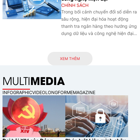
CHÍNH SÁCH
Trong bối cảnh chuyển đổi số diễn ra
sâu rộng, hiện đại hóa hoạt động
thanh tra ngân hàng theo hướng ứng
dụng dữ liệu và công nghệ hiện đại
đã trở thành yêu cầu tất yếu nhằm
nâng cao hiệu quả giám sát và bảo
đảm an toàn hệ thống các tổ chức
XEM THÊM
tín dụng.
MEDIA
MULTI
INFOGRAPHIC
VIDEO
LONGFORM
EMAGAZINE