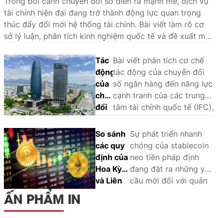
Trong bối cảnh chuyển đổi số diễn ra mạnh mẽ, dịch vụ
tài chính hiện đại đang trở thành động lực quan trọng
thúc đẩy đổi mới hệ thống tài chính. Bài viết làm rõ cơ
sở lý luận, phân tích kinh nghiệm quốc tế và đề xuất một
số giải pháp nhằm phát triển hệ sinh thái dịch vụ tài
chính hiện đại tại Việt Nam.
Tác
Bài viết phân tích cơ chế
động
tác động của chuyển đổi
của
số ngân hàng đến năng lực
chuyển
cạnh tranh của các trung
đổi
tâm tài chính quốc tế (IFC),
số
sử dụng phương pháp
ngân
phân tích so sánh định tính
So sánh
Sự phát triển nhanh
hàng
(QCA) trên một số trường
các quy
chóng của stablecoin
đến
hợp tại châu Á - Thái Bình
định của
neo tiền pháp định
năng
Dương là Singapore, Hồng
Hoa Kỳ
đang đặt ra những yêu
lực
Kông, Tokyo, Thượng Hải,
và Liên
cầu mới đối với quản
cạnh
Seoul và Sydney. Khung
minh
lý nhà nước và khuôn
ẤN PHẨM IN
tranh
phân tích nhận diện ba yếu
châu Âu
khổ pháp lý. Thông
của
tố cốt lõi: Hạ tầng và năng
đối với
qua phân tích và so