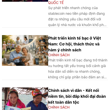
QUỐC TẾ
Sự phát triển nhanh chóng của
stablecoin neo tiền pháp định đang
đặt ra những yêu cầu mới đối với
quản lý nhà nước và khuôn khổ pháp
lý. Thông qua phân tích và so sánh
kinh nghiệm quốc tế, bài viết làm rõ
Phát triển kinh tế bạc ở Việt
các vấn đề pháp lý cốt lõi, đồng thời
Nam: Cơ hội, thách thức và
đề xuất định hướng hoàn thiện pháp
hàm ý chính sách
luật về stablecoin tại Việt Nam.
CHÍNH SÁCH
Phát triển kinh tế bạc đang trở thành
xu hướng tất yếu trong bối cảnh già
hóa dân số diễn ra nhanh chóng,
không chỉ góp phần bảo đảm an sinh
xã hội mà còn tạo động lực tăng
trưởng mới cho Việt Nam trong thời
Chính sách vì dân - Kết nối
gian tới.
niềm tin, bồi đắp khối đại đoàn
kết toàn dân tộc
CHÍNH SÁCH