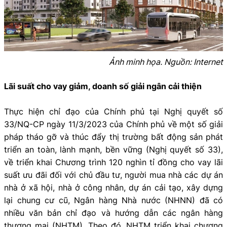
Ảnh minh họa. Nguồn: Internet
Lãi suất cho vay giảm, doanh số giải ngân cải thiện
Thực hiện chỉ đạo của Chính phủ tại Nghị quyết số
33/NQ-CP ngày 11/3/2023 của Chính phủ về một số giải
pháp tháo gỡ và thúc đẩy thị trường bất động sản phát
triển an toàn, lành mạnh, bền vững (Nghị quyết số 33),
về triển khai Chương trình 120 nghìn tỉ đồng cho vay lãi
suất ưu đãi đối với chủ đầu tư, người mua nhà các dự án
nhà ở xã hội, nhà ở công nhân, dự án cải tạo, xây dựng
lại chung cư cũ, Ngân hàng Nhà nước (NHNN) đã có
nhiều văn bản chỉ đạo và hướng dẫn các ngân hàng
thương mại (NHTM). Theo đó, NHTM triển khai chương