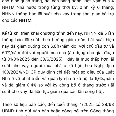
cho bình quân trung, dài hạn bằng đồng Việt Nam của 4
NHTM Nhà nước trong từng thời kỳ; định kỳ 6 tháng,
NHNN thông báo lãi suất cho vay trong thời gian hỗ trợ
cho các NHTM.
Kể từ khi triển khai chương trình đến nay, NHNN đã 5 lần
thông báo lãi suất theo hướng giảm dần. Lãi suất hiện
nay đã giảm xuống còn 6,6%/năm đối với chủ đầu tư và
6,1%/năm đối với người mua nhà (áp dụng cho giai đoạn
từ 01/01/2025 đến 30/6/2025) - đây là mức thấp hơn lãi
suất cho vay người mua nhà ở xã hội theo Nghị định
100/2024/NĐ-CP quy định chi tiết một số điều của Luật
Nhà ở về phát triển và quản lý nhà ở xã hội là 6,6%/năm
và đã giảm 0,4% so với kỳ công bố 6 tháng trước (lãi
suất cho vay đã liên tục giảm qua các lần công bố).
Theo số liệu báo cáo, đến cuối tháng 4/2025 có 38/63
UBND tỉnh gửi văn bản hoặc công bố trên Cổng thông