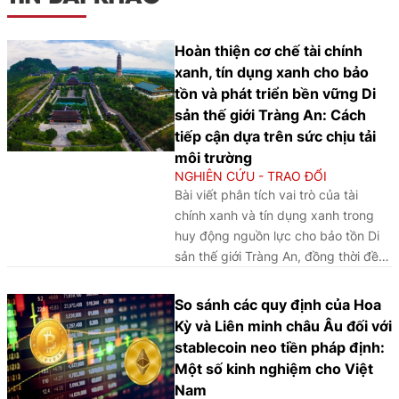
Hoàn thiện cơ chế tài chính
xanh, tín dụng xanh cho bảo
tồn và phát triển bền vững Di
sản thế giới Tràng An: Cách
tiếp cận dựa trên sức chịu tải
môi trường
NGHIÊN CỨU - TRAO ĐỔI
Bài viết phân tích vai trò của tài
chính xanh và tín dụng xanh trong
huy động nguồn lực cho bảo tồn Di
sản thế giới Tràng An, đồng thời đề
xuất cách tiếp cận dựa trên sức chịu
tải môi trường nhằm nâng cao hiệu
So sánh các quy định của Hoa
quả phát triển bền vững.
Kỳ và Liên minh châu Âu đối với
stablecoin neo tiền pháp định:
Một số kinh nghiệm cho Việt
Nam