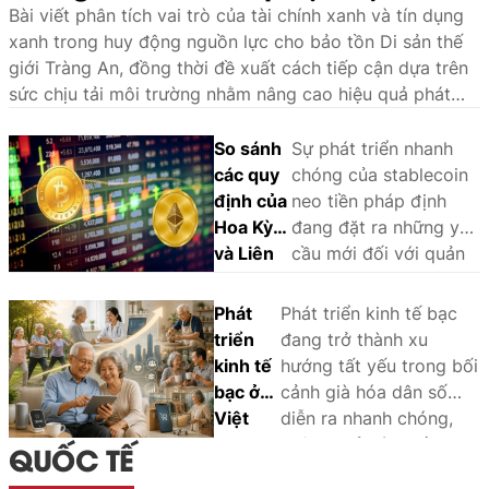
sức chịu tải môi trường
Bài viết phân tích vai trò của tài chính xanh và tín dụng
xanh trong huy động nguồn lực cho bảo tồn Di sản thế
giới Tràng An, đồng thời đề xuất cách tiếp cận dựa trên
sức chịu tải môi trường nhằm nâng cao hiệu quả phát
triển bền vững.
So sánh
Sự phát triển nhanh
các quy
chóng của stablecoin
định của
neo tiền pháp định
Hoa Kỳ
đang đặt ra những yêu
và Liên
cầu mới đối với quản
minh
lý nhà nước và khuôn
châu Âu
khổ pháp lý. Thông
Phát
Phát triển kinh tế bạc
đối với
qua phân tích và so
triển
đang trở thành xu
stablecoin
sánh kinh nghiệm
kinh tế
hướng tất yếu trong bối
neo tiền
quốc tế, bài viết làm
bạc ở
cảnh già hóa dân số
pháp
rõ các vấn đề pháp lý
Việt
diễn ra nhanh chóng,
định:
cốt lõi, đồng thời đề
Nam:
không chỉ góp phần
QUỐC TẾ
Một số
xuất định hướng hoàn
Cơ hội,
bảo đảm an sinh xã hội
kinh
thiện pháp luật về