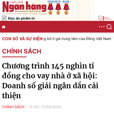
ISSN 2815 - 6056
Đọc ấn phẩm in
|
CON SỐ VÀ SỰ KIỆN:
am công bố tỉ giá trung tâm của Đồng Việt Nam với Đô la Mỹ, áp dụn
CHÍNH SÁCH
Chương trình 145 nghìn tỉ
đồng cho vay nhà ở xã hội:
Doanh số giải ngân dần cải
thiện
CHÍNH SÁCH
15:56
|
17/06/2025