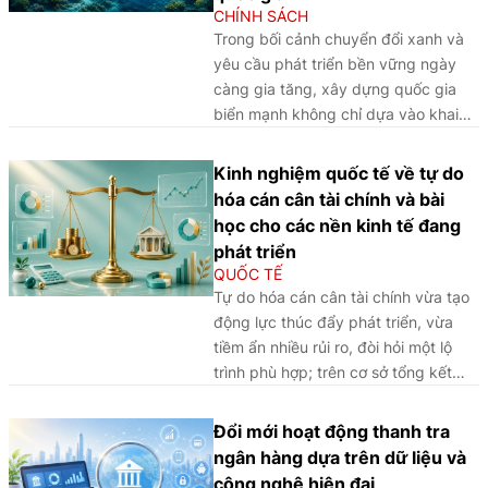
CHÍNH SÁCH
Trong bối cảnh chuyển đổi xanh và
yêu cầu phát triển bền vững ngày
càng gia tăng, xây dựng quốc gia
biển mạnh không chỉ dựa vào khai
thác tài nguyên và sức mạnh hàng
hải, mà phải được đặt trên nền tảng
Kinh nghiệm quốc tế về tự do
quản trị biển hiện đại, nâng cao năng
hóa cán cân tài chính và bài
lực khoa học - công nghệ cũng như
học cho các nền kinh tế đang
bảo vệ vững chắc chủ quyền quốc
phát triển
gia trên biển.
QUỐC TẾ
Tự do hóa cán cân tài chính vừa tạo
động lực thúc đẩy phát triển, vừa
tiềm ẩn nhiều rủi ro, đòi hỏi một lộ
trình phù hợp; trên cơ sở tổng kết
kinh nghiệm quốc tế, bài viết phân
tích các điều kiện cốt lõi để bảo đảm
Đổi mới hoạt động thanh tra
quá trình này diễn ra an toàn, hiệu
ngân hàng dựa trên dữ liệu và
quả và bền vững.
công nghệ hiện đại