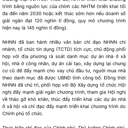
trình bằng nguồn lực của chính các NHTM (triển khai tối
đa đến năm 2030 hoặc kết thúc sớm hơn nếu doanh số
giải ngân đạt 120 nghìn tỉ đồng, quy mô chương trình
hiện nay là 145 nghìn tỉ đồng).
NHNN đã ban hành nhiều văn bản chỉ đạo NHNN chi
nhánh, tổ chức tín dụng (TCTD) tích cực, chủ động phối
hợp với địa phương rà soát danh mục dự án nhà ở xã
hội, nhà ở công nhân, dự án cải tạo, xây dựng lại chung
cư cũ để đẩy mạnh cho vay chủ đầu tư, người mua nhà
theo danh mục đã được UBND tỉnh công bố. Đồng thời
NHNN đã chủ trì, phối hợp với Bộ Xây dựng tổ chức Hội
nghị đẩy mạnh giải ngân chương trình, tham gia Hội nghị
về tháo gỡ khó khăn, thúc đẩy triển khai các dự án nhà
ở xã hội và chỉ đạo đẩy mạnh triển khai chương trình do
Chính phủ tổ chức.
Thực hiện chỉ đạo của Chính phủ, Thủ tướng Chính phủ,