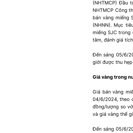
(NHTMCP) Đầu tư
NHTMCP Công thư
bán vàng miếng S
(NHNN). Mục tiêu
miếng SJC trong 
tâm, đánh giá tíc
Đến sáng 05/6/20
giới được thu hẹ
Giá vàng trong nư
Giá bán vàng miế
04/6/2024, theo c
đồng/lượng so vớ
và giá vàng thế g
Đến sáng 05/6/20