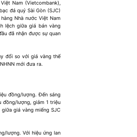
Việt Nam (Vietcombank),
ạc đá quý Sài Gòn (SJC)
n hàng Nhà nước Việt Nam
h lệch giữa giá bán vàng
đầu đã nhận được sự quan
 đổi so với giá vàng thế
à NHNN mới đưa ra.
iệu đồng/lượng. Đến sáng
 đồng/lượng, giảm 1 triệu
h giữa giá vàng miếng SJC
g/lượng. Với hiệu ứng lan