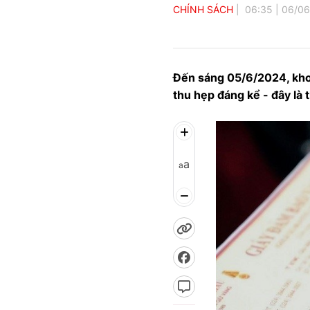
CHÍNH SÁCH
06:35
|
06/06
Đến sáng 05/6/2024, khoả
thu hẹp đáng kể - đây là
a
a