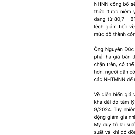
NHNN công bố sẽ 
thức được niêm y
đang từ 80,7 - 8
lệch giảm tiếp v
mức độ thành cô
Ông Nguyễn Đức H
phải hạ giá bán t
chặn trên, có th
hơn, người dân c
các NHTMNN để mu
Về diễn biến giá 
khá dài do tâm lý
9/2024. Tuy nhiê
động giảm giá nhi
Mỹ duy trì lãi s
suất và khi đó đồ