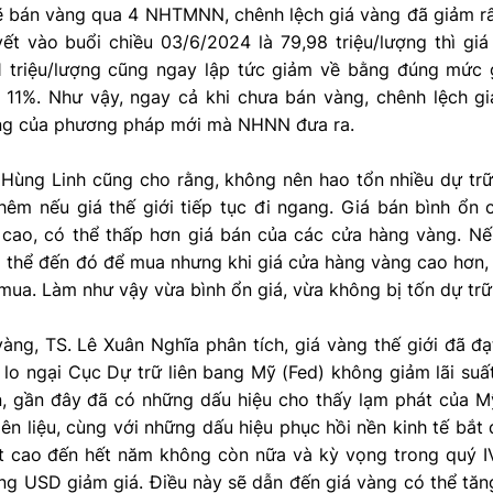
bán vàng qua 4 NHTMNN, chênh lệch giá vàng đã giảm rất
ết vào buổi chiều 03/6/2024 là 79,98 triệu/lượng thì giá
1 triệu/lượng cũng ngay lập tức giảm về bằng đúng mức 
ề 11%. Như vậy, ngay cả khi chưa bán vàng, chênh lệch g
ng của phương pháp mới mà NHNN đưa ra.
ùng Linh cũng cho rằng, không nên hao tổn nhiều dự trữ
hêm nếu giá thế giới tiếp tục đi ngang. Giá bán bình ổn 
ể cao, có thể thấp hơn giá bán của các cửa hàng vàng. N
ó thể đến đó để mua nhưng khi giá cửa hàng vàng cao hơn,
a. Làm như vậy vừa bình ổn giá, vừa không bị tốn dự trữ
vàng, TS. Lê Xuân Nghĩa phân tích, giá vàng thế giới đã đạ
 lo ngại Cục Dự trữ liên bang Mỹ (Fed) không giảm lãi suất
n, gần đây đã có những dấu hiệu cho thấy lạm phát của 
ên liệu, cùng với những dấu hiệu phục hồi nền kinh tế bắt đ
uất cao đến hết năm không còn nữa và kỳ vọng trong quý I
ng USD giảm giá. Điều này sẽ dẫn đến giá vàng có thể tăn