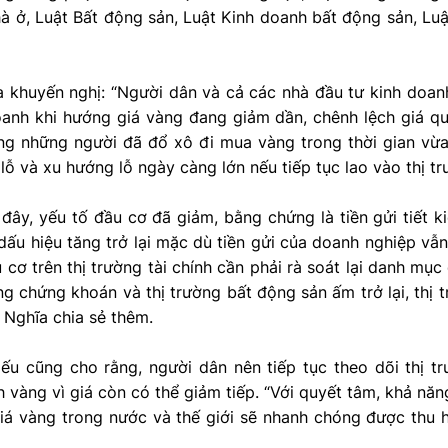
hà ở, Luật Bất động sản, Luật Kinh doanh bất động sản, Luậ
 khuyến nghị: “Người dân và cả các nhà đầu tư kinh doanh
oanh khi hướng giá vàng đang giảm dần, chênh lệch giá qu
àng những người đã đổ xô đi mua vàng trong thời gian vừa
ỗ và xu hướng lỗ ngày càng lớn nếu tiếp tục lao vào thị tr
ây, yếu tố đầu cơ đã giảm, bằng chứng là tiền gửi tiết k
ấu hiệu tăng trở lại mặc dù tiền gửi của doanh nghiệp vẫn 
 cơ trên thị trường tài chính cần phải rà soát lại danh mục
ờng chứng khoán và thị trường bất động sản ấm trở lại, thị 
 Nghĩa chia sẻ thêm.
ếu cũng cho rằng, người dân nên tiếp tục theo dõi thị tr
h vàng vì giá còn có thể giảm tiếp. “Với quyết tâm, khả n
iá vàng trong nước và thế giới sẽ nhanh chóng được thu h