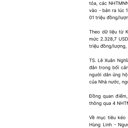
tỏa, các NHTMNN 
vào - bán ra lúc 
01 triệu đồng/lượ
Theo dữ liệu từ 
mức 2.328,7 USD/
triệu đồng/lượng,
TS. Lê Xuân Nghĩ
đắn trong bối cả
người dân ủng hộ
của Nhà nước, ngư
Đồng quan điểm, 
thông qua 4 NHTM
Về mục tiêu kéo 
Hùng Linh - Ngườ