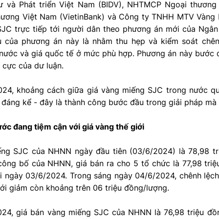
 và Phát triển Việt Nam (BIDV), NHTMCP Ngoại thương 
ơng Việt Nam (VietinBank) và Công ty TNHH MTV Vàng b
JC trực tiếp tới người dân theo phương án mới của Ngâ
 của phương án này là nhằm thu hẹp và kiểm soát chên
nước và giá quốc tế ở mức phù hợp. Phương án này bước 
h cực của dư luận.
24, khoảng cách giữa giá vàng miếng SJC trong nước quy
p đáng kể - đây là thành công bước đầu trong giải pháp m
ớc đang tiệm cận với giá vàng thế giới
ng SJC của NHNN ngày đầu tiên (03/6/2024) là 78,98 tr
ông bố của NHNN, giá bán ra cho 5 tổ chức là 77,98 triệu
i ngày 03/6/2024. Trong sáng ngày 04/6/2024, chênh lệc
iới giảm còn khoảng trên 06 triệu đồng/lượng.
24, giá bán vàng miếng SJC của NHNN là 76,98 triệu đồn