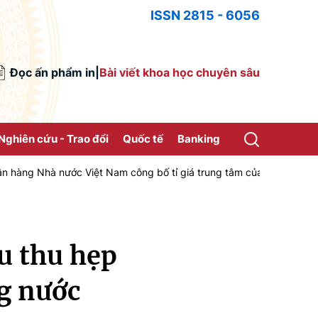
ISSN 2815 - 6056
Đọc ấn phẩm in
|
Bài viết khoa học chuyên sâu
Nghiên cứu - Trao đổi
Quốc tế
Banking
ớc Việt Nam công bố tỉ giá trung tâm của Đồng Việt Nam với Đô la M
u thu hẹp
ng nước