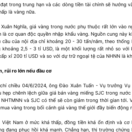
đạt trong trung hạn và các dòng tiền tài chính sẽ hướng 
nấp là vàng nữa.
 Xuân Nghĩa, giá vàng trong nước phụ thuộc rất lớn vào
n là cơ quan độc quyền nhập khẩu vàng. Nguồn cung này 
 cầu của nội địa chỉ khoảng 20 - 30 tấn/năm, theo thống
 khoảng 2,5 - 3 tỉ USD, là một khối lượng rất nhỏ so với
xấp xỉ 200 tỉ USD và so với dự trữ ngoại tệ của NHNN là k
, rủi ro lớn nếu đầu cơ
 chí chiều 04/6/2024, ông Đào Xuân Tuấn - Vụ trưởng Vụ
hu hẹp chênh lệch giữa giá bán vàng miếng SJC trong nước 
 NHTMNN và SJC có thể sẽ còn giảm trong thời gian tới. V
i mua vàng trong bối cảnh giá vàng thế giới đầy biến động n
át Việt Nam ở mức khá thấp, đồng tiền khá ổn định và cơ 
ũng đang phục hồi khá mạnh. Chẳng hạn, thị trường chứng 