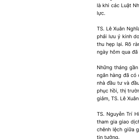
là khi các Luật N
lực.
TS. Lê Xuân Nghĩa
phải lưu ý kinh d
thu hẹp lại. Rõ r
ngày hôm qua đã l
Những tháng gần đ
ngân hàng đã có d
nhà đầu tư và đầu
phục hồi, thị trư
giảm, TS. Lê Xuân
TS. Nguyễn Trí Hi
tham gia giao dịc
chênh lệch giữa g
tin tưởng.