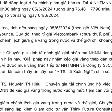
đã đồng loạt điều chỉnh giảm giá bán ra. Tại 4 NHTMNN
10h30 sáng ngày 05/6/2024 tương ứng 76,48 - 77,98 triệu 
ng so với sáng ngày 04/6/2024.
Kitco, tính đến sáng ngày 05/6/2024 (theo giờ Việt Nam),
ounce. Quy đổi theo tỉ giá Vietcombank (chưa thuế, phí)
 chênh lệch giữa giá vàng trong nước và thế giới chỉ khoảng
a - Chuyên gia kinh tế đánh giá giải pháp mà NHNN đang t
nh hiện nay. “Giải pháp này nhằm kéo giá vàng thấp dần 
, vì được mua vàng trực tiếp từ NHTMNN và Công ty SJC
ời dân cảm thấy tin cậy hơn” - TS. Lê Xuân Nghĩa chia sẻ.
TS. Nguyễn Trí Hiếu - Chuyên gia tài chính ủng hộ vi
NN để kéo giá vàng trong nước xuống mức tiệm cận với gi
giảm chênh lệch giá vàng trong nước và thế giới, Chuyê
i sáng lập kiêm Giám đốc tư vấn Think Future Consulta