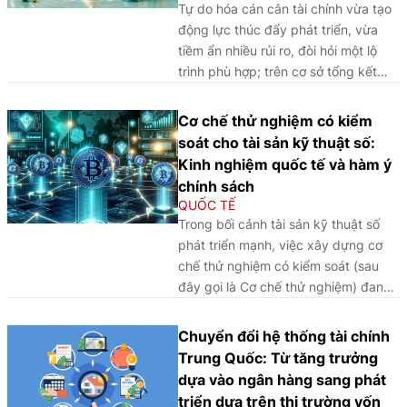
Tự do hóa cán cân tài chính vừa tạo
và hàm ý chính sách cho Việt Nam.
động lực thúc đẩy phát triển, vừa
tiềm ẩn nhiều rủi ro, đòi hỏi một lộ
trình phù hợp; trên cơ sở tổng kết
kinh nghiệm quốc tế, bài viết phân
tích các điều kiện cốt lõi để bảo đảm
Cơ chế thử nghiệm có kiểm
quá trình này diễn ra an toàn, hiệu
soát cho tài sản kỹ thuật số:
quả và bền vững.
Kinh nghiệm quốc tế và hàm ý
chính sách
QUỐC TẾ
Trong bối cảnh tài sản kỹ thuật số
phát triển mạnh, việc xây dựng cơ
chế thử nghiệm có kiểm soát (sau
đây gọi là Cơ chế thử nghiệm) đang
trở thành công cụ quan trọng giúp
cân bằng giữa thúc đẩy đổi mới sáng
Chuyển đổi hệ thống tài chính
tạo và bảo đảm an toàn, ổn định hệ
Trung Quốc: Từ tăng trưởng
thống tài chính.
dựa vào ngân hàng sang phát
triển dựa trên thị trường vốn