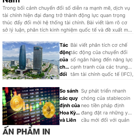
Trong bối cảnh chuyển đổi số diễn ra mạnh mẽ, dịch vụ
tài chính hiện đại đang trở thành động lực quan trọng
thúc đẩy đổi mới hệ thống tài chính. Bài viết làm rõ cơ
sở lý luận, phân tích kinh nghiệm quốc tế và đề xuất một
số giải pháp nhằm phát triển hệ sinh thái dịch vụ tài
chính hiện đại tại Việt Nam.
Tác
Bài viết phân tích cơ chế
động
tác động của chuyển đổi
của
số ngân hàng đến năng lực
chuyển
cạnh tranh của các trung
đổi
tâm tài chính quốc tế (IFC),
số
sử dụng phương pháp
ngân
phân tích so sánh định tính
So sánh
Sự phát triển nhanh
hàng
(QCA) trên một số trường
các quy
chóng của stablecoin
đến
hợp tại châu Á - Thái Bình
định của
neo tiền pháp định
năng
Dương là Singapore, Hồng
Hoa Kỳ
đang đặt ra những yêu
lực
Kông, Tokyo, Thượng Hải,
và Liên
cầu mới đối với quản
cạnh
Seoul và Sydney. Khung
minh
lý nhà nước và khuôn
ẤN PHẨM IN
tranh
phân tích nhận diện ba yếu
châu Âu
khổ pháp lý. Thông