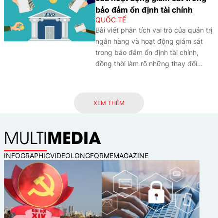
tăng cường an ninh dữ liệu và phát
bảo đảm ổn định tài chính
triển hệ sinh thái tài chính số theo
QUỐC TẾ
hướng bền vững.
Bài viết phân tích vai trò của quản trị
ngân hàng và hoạt động giám sát
trong bảo đảm ổn định tài chính,
đồng thời làm rõ những thay đổi
trong tư duy quản lý hậu khủng
hoảng, từ đó gợi mở một số chính
sách nhằm nâng cao khả năng
XEM THÊM
chống chịu của hệ thống ngân hàng
trước các rủi ro mới.
MEDIA
MULTI
INFOGRAPHIC
VIDEO
LONGFORM
EMAGAZINE