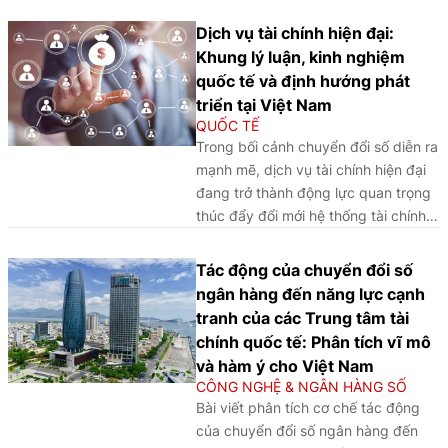
Dịch vụ tài chính hiện đại:
Khung lý luận, kinh nghiệm
quốc tế và định hướng phát
triển tại Việt Nam
QUỐC TẾ
Trong bối cảnh chuyển đổi số diễn ra
mạnh mẽ, dịch vụ tài chính hiện đại
đang trở thành động lực quan trọng
thúc đẩy đổi mới hệ thống tài chính.
Bài viết làm rõ cơ sở lý luận, phân
tích kinh nghiệm quốc tế và đề xuất
Tác động của chuyển đổi số
một số giải pháp nhằm phát triển hệ
ngân hàng đến năng lực cạnh
sinh thái dịch vụ tài chính hiện đại tại
tranh của các Trung tâm tài
Việt Nam.
chính quốc tế: Phân tích vĩ mô
và hàm ý cho Việt Nam
CÔNG NGHỆ & NGÂN HÀNG SỐ
Bài viết phân tích cơ chế tác động
của chuyển đổi số ngân hàng đến