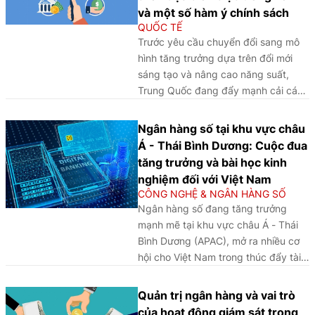
và một số hàm ý chính sách
QUỐC TẾ
Trước yêu cầu chuyển đổi sang mô
hình tăng trưởng dựa trên đổi mới
sáng tạo và nâng cao năng suất,
Trung Quốc đang đẩy mạnh cải cách
cấu trúc hệ thống tài chính và hiện
đại hóa điều hành chính sách tiền tệ,
Ngân hàng số tại khu vực châu
qua đó mang lại nhiều hàm ý quan
Á - Thái Bình Dương: Cuộc đua
trọng cho ngân hàng trung ương tại
tăng trưởng và bài học kinh
các nền kinh tế mới nổi, trong đó có
nghiệm đối với Việt Nam
Việt Nam.
CÔNG NGHỆ & NGÂN HÀNG SỐ
Ngân hàng số đang tăng trưởng
mạnh mẽ tại khu vực châu Á - Thái
Bình Dương (APAC), mở ra nhiều cơ
hội cho Việt Nam trong thúc đẩy tài
chính toàn diện và chuyển đổi số
ngành Ngân hàng, đồng thời đặt ra
Quản trị ngân hàng và vai trò
yêu cầu hoàn thiện khung pháp lý,
của hoạt động giám sát trong