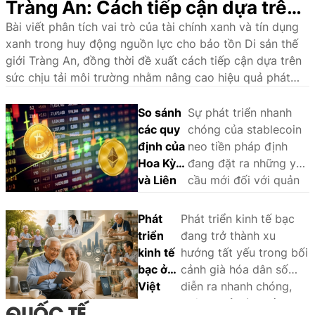
Tràng An: Cách tiếp cận dựa trên
sức chịu tải môi trường
Bài viết phân tích vai trò của tài chính xanh và tín dụng
xanh trong huy động nguồn lực cho bảo tồn Di sản thế
giới Tràng An, đồng thời đề xuất cách tiếp cận dựa trên
sức chịu tải môi trường nhằm nâng cao hiệu quả phát
triển bền vững.
So sánh
Sự phát triển nhanh
các quy
chóng của stablecoin
định của
neo tiền pháp định
Hoa Kỳ
đang đặt ra những yêu
và Liên
cầu mới đối với quản
minh
lý nhà nước và khuôn
châu Âu
khổ pháp lý. Thông
Phát
Phát triển kinh tế bạc
đối với
qua phân tích và so
triển
đang trở thành xu
stablecoin
sánh kinh nghiệm
kinh tế
hướng tất yếu trong bối
neo tiền
quốc tế, bài viết làm
bạc ở
cảnh già hóa dân số
pháp
rõ các vấn đề pháp lý
Việt
diễn ra nhanh chóng,
định:
cốt lõi, đồng thời đề
Nam:
không chỉ góp phần
QUỐC TẾ
Một số
xuất định hướng hoàn