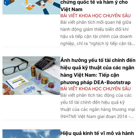
chứng quốc tế và hàm ý cho
người dùng, đồng thời cung cấp cơ
Việt Nam
sở thực nghiệm quan trọng cho quản
BÀI VIẾT KHOA HỌC CHUYÊN SÂU
lý rủi ro và hoạch định chính sách tín
Bài viết phân tích mối quan hệ giữa
dụng tiêu dùng.
hành động giảm thiểu biến đổi khí
hậu và tiếp cận tài chính của doanh
nghiệp, chỉ ra “nghịch lý tiếp cận tài
chính” khi tín dụng thực tế được cải
thiện nhưng mức độ cảm nhận của
Ảnh hưởng yếu tố tài chính đến
doanh nghiệp không thay đổi, từ đó
hiệu quả kỹ thuật của các ngân
đề xuất một số hàm ý chính sách cho
hàng Việt Nam: Tiếp cận
Việt Nam.
phương pháp DEA-Bootstrap
BÀI VIẾT KHOA HỌC CHUYÊN SÂU
Bài viết phân tích tác động của các
yếu tố tài chính đến hiệu quả kỹ
thuật của các ngân hàng thương mại
(NHTM) Việt Nam giai đoạn 2014 -
2024, qua đó cung cấp bằng chứng
thực nghiệm nhằm gợi mở các giải
Hiệu quả kinh tế vĩ mô và hành
pháp nâng cao hiệu quả hoạt động