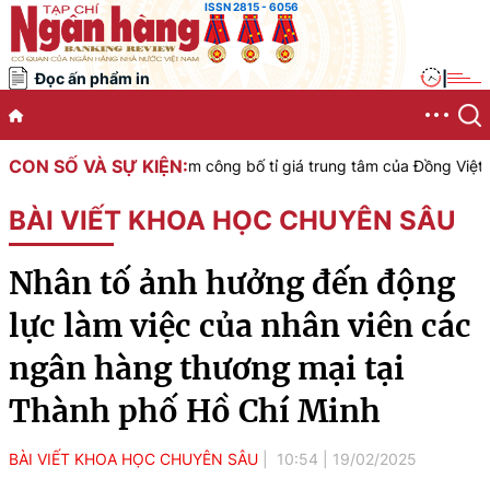
ISSN 2815 - 6056
Đọc ấn phẩm in
|
CON SỐ VÀ SỰ KIỆN:
ớc Việt Nam công bố tỉ giá trung tâm của Đồng Việt Nam với Đô la M
BÀI VIẾT KHOA HỌC CHUYÊN SÂU
Nhân tố ảnh hưởng đến động
lực làm việc của nhân viên các
ngân hàng thương mại tại
Thành phố Hồ Chí Minh
BÀI VIẾT KHOA HỌC CHUYÊN SÂU
10:54
|
19/02/2025