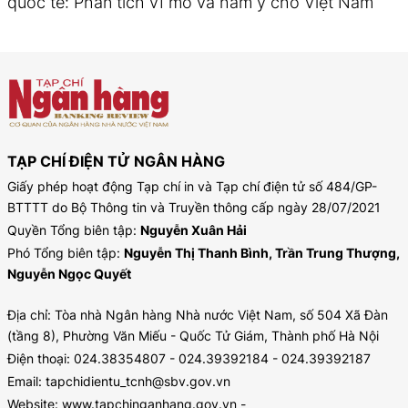
quốc tế: Phân tích vĩ mô và hàm ý cho Việt Nam
TẠP CHÍ ĐIỆN TỬ NGÂN HÀNG
Giấy phép hoạt động Tạp chí in và Tạp chí điện tử số 484/GP-
BTTTT do Bộ Thông tin và Truyền thông cấp ngày 28/07/2021
Quyền Tổng biên tập:
Nguyễn Xuân Hải
Phó Tổng biên tập:
Nguyễn Thị Thanh Bình, Trần Trung Thượng,
Nguyễn Ngọc Quyết
Địa chỉ: Tòa nhà Ngân hàng Nhà nước Việt Nam, số 504 Xã Đàn
(tầng 8), Phường Văn Miếu - Quốc Tử Giám, Thành phố Hà Nội
Điện thoại: 024.38354807 - 024.39392184 - 024.39392187
Email: tapchidientu_tcnh@sbv.gov.vn
Website: www.tapchinganhang.gov.vn -