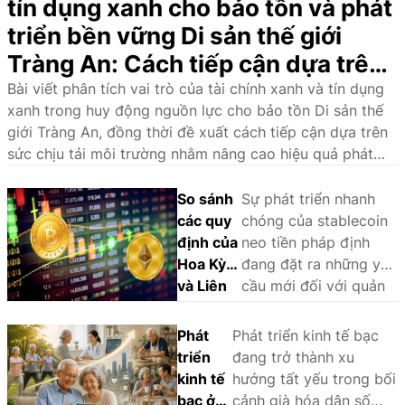
tín dụng xanh cho bảo tồn và phát
triển bền vững Di sản thế giới
Tràng An: Cách tiếp cận dựa trên
sức chịu tải môi trường
Bài viết phân tích vai trò của tài chính xanh và tín dụng
xanh trong huy động nguồn lực cho bảo tồn Di sản thế
giới Tràng An, đồng thời đề xuất cách tiếp cận dựa trên
sức chịu tải môi trường nhằm nâng cao hiệu quả phát
triển bền vững.
So sánh
Sự phát triển nhanh
các quy
chóng của stablecoin
định của
neo tiền pháp định
Hoa Kỳ
đang đặt ra những yêu
và Liên
cầu mới đối với quản
minh
lý nhà nước và khuôn
châu Âu
khổ pháp lý. Thông
Phát
Phát triển kinh tế bạc
đối với
qua phân tích và so
triển
đang trở thành xu
stablecoin
sánh kinh nghiệm
kinh tế
hướng tất yếu trong bối
neo tiền
quốc tế, bài viết làm
bạc ở
cảnh già hóa dân số