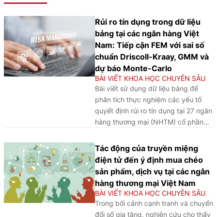
Rủi ro tín dụng trong dữ liệu
bảng tại các ngân hàng Việt
Nam: Tiếp cận FEM với sai số
chuẩn Driscoll-Kraay, GMM và
dự báo Monte-Carlo
BÀI VIẾT KHOA HỌC CHUYÊN SÂU
Bài viết sử dụng dữ liệu bảng để
phân tích thực nghiệm các yếu tố
quyết định rủi ro tín dụng tại 27 ngân
hàng thương mại (NHTM) cổ phần
trong giai đoạn 2012 - 2024, đồng
thời dự báo xu hướng nợ xấu cho giai
Tác động của truyền miệng
đoạn tới trong bối cảnh điều hành
điện tử đến ý định mua chéo
chính sách tiền tệ dưới các kịch bản
sản phẩm, dịch vụ tại các ngân
khác nhau.
hàng thương mại Việt Nam
BÀI VIẾT KHOA HỌC CHUYÊN SÂU
Trong bối cảnh cạnh tranh và chuyển
đổi số gia tăng, nghiên cứu cho thấy