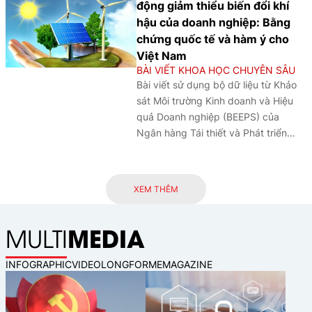
động giảm thiểu biến đổi khí
và quản trị rủi ro của hệ thống ngân
hậu của doanh nghiệp: Bằng
hàng.
chứng quốc tế và hàm ý cho
Việt Nam
BÀI VIẾT KHOA HỌC CHUYÊN SÂU
Bài viết sử dụng bộ dữ liệu từ Khảo
sát Môi trường Kinh doanh và Hiệu
quả Doanh nghiệp (BEEPS) của
Ngân hàng Tái thiết và Phát triển
châu Âu (EBRD) và Khảo sát Doanh
nghiệp của Ngân hàng Thế giới giai
đoạn 2018 - 2025 để phân tích vai
XEM THÊM
trò của điều kiện kinh tế vĩ mô đối
với quyết định quản lý năng lượng và
MEDIA
MULTI
theo dõi phát thải CO₂ của doanh
nghiệp, qua đó làm rõ những động
lực và rào cản cấu trúc trong tiến
INFOGRAPHIC
VIDEO
LONGFORM
EMAGAZINE
trình chuyển đổi xanh. Thông qua bộ
dữ liệu đa quốc gia gồm 59.846
doanh nghiệp tại 68 quốc gia trong