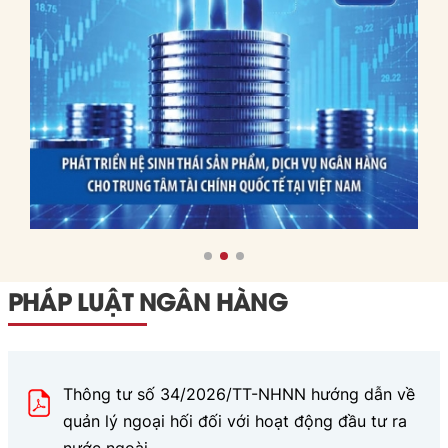
Việt
trên, bài viết đưa ra các
Nam
bài học và hàm ý chính
sách cho Việt Nam.
PHÁP LUẬT NGÂN HÀNG
Thông tư số 34/2026/TT-NHNN hướng dẫn về
quản lý ngoại hối đối với hoạt động đầu tư ra
nước ngoài