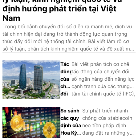
định hướng phát triển tại Việt
Nam
Trong bối cảnh chuyển đổi số diễn ra mạnh mẽ, dịch vụ
tài chính hiện đại đang trở thành động lực quan trọng
thúc đẩy đổi mới hệ thống tài chính. Bài viết làm rõ cơ
sở lý luận, phân tích kinh nghiệm quốc tế và đề xuất một
số giải pháp nhằm phát triển hệ sinh thái dịch vụ tài
chính hiện đại tại Việt Nam.
Tác
Bài viết phân tích cơ chế
động
tác động của chuyển đổi
của
số ngân hàng đến năng lực
chuyển
cạnh tranh của các trung
đổi
tâm tài chính quốc tế (IFC),
số
sử dụng phương pháp
ngân
phân tích so sánh định tính
So sánh
Sự phát triển nhanh
hàng
(QCA) trên một số trường
các quy
chóng của stablecoin
đến
hợp tại châu Á - Thái Bình
định của
neo tiền pháp định
năng
Dương là Singapore, Hồng
Hoa Kỳ
đang đặt ra những yêu
lực
Kông, Tokyo, Thượng Hải,