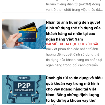
truyền miệng điện tử (eWOM) đóng
vai trò then chốt trong việc thúc đẩy
ý định mua chéo sản phẩm, dịch vụ
tại các ngân hàng Việt Nam, thông
Nhân tố ảnh hưởng đến quyết
qua việc củng cố niềm tin và hình
định sử dụng thẻ tín dụng của
ảnh thương hiệu, qua đó gợi mở
khách hàng cá nhân tại các
nhiều hàm ý quan trọng cho chiến
ngân hàng Việt Nam
lược phát triển khách hàng và đa
BÀI VIẾT KHOA HỌC CHUYÊN SÂU
dạng hóa dịch vụ.
Bài viết phân tích các nhân tố ảnh
hưởng đến quyết định sử dụng thẻ
tín dụng của khách hàng cá nhân tại
ngân hàng trong bối cảnh chuyển
đổi số, qua đó cho thấy niềm tin vào
ngân hàng số, khả năng kiểm soát
Đánh giá rủi ro tín dụng và hiệu
tài chính và mức độ số hóa dịch vụ
quả khoản vay trong mô hình
đang trở thành những yếu tố then
cho vay ngang hàng tại Việt
chốt thúc đẩy hành vi tiêu dùng tài
Nam: Bằng chứng định lượng
chính hiện đại.
từ bộ dữ liệu khoản vay thử