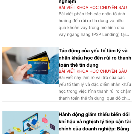
nghiệm
BÀI VIẾT KHOA HỌC CHUYÊN SÂU
Bài viết phân tích các nhân tố ảnh
hưởng đến rủi ro tín dụng và hiệu
quả khoản vay trong mô hình cho
vay ngang hàng (P2P Lending) tại
Việt Nam, qua đó góp phần làm rõ
cơ sở thực nghiệm và đề xuất các
Tác động của yếu tố tâm lý và
hàm ý chính sách đối với quản lý và
nhân khẩu học đến rủi ro thanh
phát triển mô hình này trong thời
toán thẻ tín dụng
gian tới.
BÀI VIẾT KHOA HỌC CHUYÊN SÂU
Bài viết này làm rõ vai trò của các
yếu tố tâm lý và đặc điểm nhân khẩu
học trong việc hình thành rủi ro chậm
thanh toán thẻ tín dụng, qua đó cho
thấy hành vi như quá tự tin và chấp
nhận rủi ro tài chính, cùng với các
Hành động giảm thiểu biến đổi
yếu tố như hôn nhân, học vấn, nghề
khí hậu và nghịch lý tiếp cận tài
nghiệp và thu nhập, có ảnh hưởng
chính của doanh nghiệp: Bằng
đáng kể đến khả năng trả nợ của