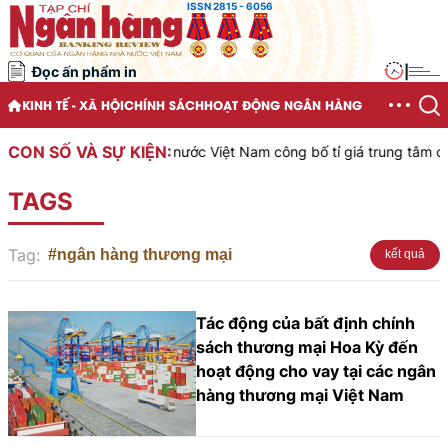
ISSN 2815 - 6056
Đọc ấn phẩm in
|
KINH TẾ - XÃ HỘI
CHÍNH SÁCH
HOẠT ĐỘNG NGÂN HÀNG
CON SỐ VÀ SỰ KIỆN:
Ngân hàng Nhà nước Việt Nam công bố tỉ giá trung tâm của Đồn
TAGS
Tag:
#ngân hàng thương mại
kết quả
Tác động của bất định chính
sách thương mại Hoa Kỳ đến
hoạt động cho vay tại các ngân
hàng thương mại Việt Nam