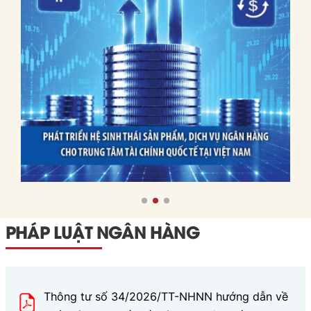
cho
kinh nghiệm của các IFC
Việt
trên, bài viết đưa ra các
Nam
bài học và hàm ý chính
sách cho Việt Nam.
PHÁP LUẬT NGÂN HÀNG
Thông tư số 34/2026/TT-NHNN hướng dẫn về