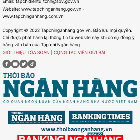
Email: tapchidientu_tcnh@sbv.gov.vn
Website: www.tapchinganhang.gov.vn -
www.tapchinganhang.com.vn
Copyright © 2022 Tapchinganhang.gov.vn. Bảo lưu mọi quyền.
Chỉ được phát hành lại thông tin từ website này khi có sự đồng ý
bằng văn bản của Tạp chí Ngân hàng
GIỚI THIỆU TÒA SOẠN
|
CỘNG TÁC VIÊN GỬI BÀI