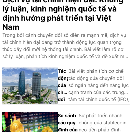
lý luận, kinh nghiệm quốc tế và
định hướng phát triển tại Việt
Nam
Trong bối cảnh chuyển đổi số diễn ra mạnh mẽ, dịch vụ
tài chính hiện đại đang trở thành động lực quan trọng
thúc đẩy đổi mới hệ thống tài chính. Bài viết làm rõ cơ
sở lý luận, phân tích kinh nghiệm quốc tế và đề xuất một
số giải pháp nhằm phát triển hệ sinh thái dịch vụ tài
chính hiện đại tại Việt Nam.
Tác
Bài viết phân tích cơ chế
động
tác động của chuyển đổi
của
số ngân hàng đến năng lực
chuyển
cạnh tranh của các trung
đổi
tâm tài chính quốc tế (IFC),
số
sử dụng phương pháp
ngân
phân tích so sánh định tính
So sánh
Sự phát triển nhanh
hàng
(QCA) trên một số trường
các quy
chóng của stablecoin
đến
hợp tại châu Á - Thái Bình
định của
neo tiền pháp định