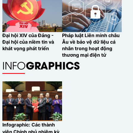
Đại hội XIV của Đảng -
Pháp luật Liên minh châu
Đại hội của niềm tin và
Âu về bảo vệ dữ liệu cá
khát vọng phát triển
nhân trong hoạt động
thương mại điện tử
GRAPHICS
INFO
Infographic: Các thành
viên Chính phủ nhiệm kỳ