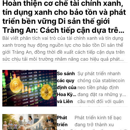
Hoàn thiện cơ chế tài chính xanh,
tín dụng xanh cho bảo tồn và phát
triển bền vững Di sản thế giới
Tràng An: Cách tiếp cận dựa trên
sức chịu tải môi trường
Bài viết phân tích vai trò của tài chính xanh và tín dụng
xanh trong huy động nguồn lực cho bảo tồn Di sản thế
giới Tràng An, đồng thời đề xuất cách tiếp cận dựa trên
sức chịu tải môi trường nhằm nâng cao hiệu quả phát
triển bền vững.
So sánh
Sự phát triển nhanh
các quy
chóng của stablecoin
định của
neo tiền pháp định
Hoa Kỳ
đang đặt ra những yêu
và Liên
cầu mới đối với quản
minh
lý nhà nước và khuôn
châu Âu
khổ pháp lý. Thông
Phát
Phát triển kinh tế bạc
đối với
qua phân tích và so
triển
đang trở thành xu
stablecoin
sánh kinh nghiệm