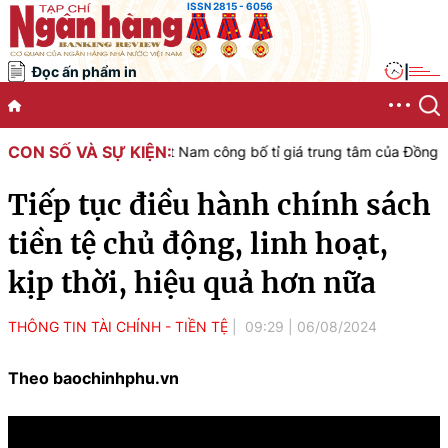
ISSN 2815 - 6056
Đọc ấn phẩm in
|
CON SỐ VÀ SỰ KIỆN:
Nhà nước Việt Nam công bố tỉ giá trung tâm của Đồng Việt Nam với 
Tiếp tục điều hành chính sách
tiền tệ chủ động, linh hoạt,
kịp thời, hiệu quả hơn nữa
THÔNG TIN TÀI CHÍNH - TIỀN TỆ
09:29
|
06/08/2024
Theo baochinhphu.vn