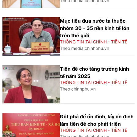
Theo media.chinhphu.vn
Mục tiêu đưa nước ta thuộc
nhóm 30 - 35 nền kinh tế lớn
trên thế giới
THÔNG TIN TÀI CHÍNH - TIỀN TỆ
Theo media.chinhphu.vn
Tiền đề cho tăng trưởng kinh
tế năm 2025
THÔNG TIN TÀI CHÍNH - TIỀN TỆ
Theo chinhphu.vn
Đột phá để ổn định, lấy ổn định
làm tiền đề cho phát triển
THÔNG TIN TÀI CHÍNH - TIỀN TỆ
Theo media.chinhphu.vn