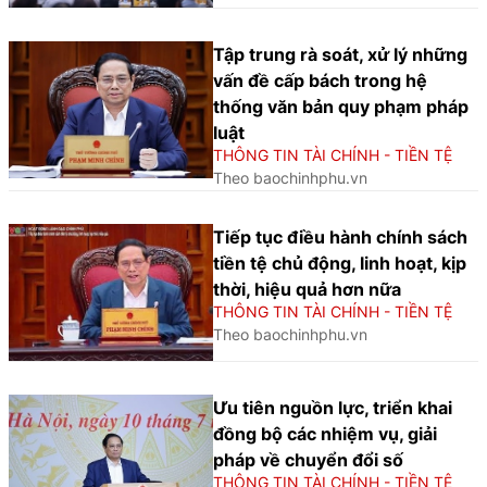
Tập trung rà soát, xử lý những
vấn đề cấp bách trong hệ
thống văn bản quy phạm pháp
luật
THÔNG TIN TÀI CHÍNH - TIỀN TỆ
Theo baochinhphu.vn
Tiếp tục điều hành chính sách
tiền tệ chủ động, linh hoạt, kịp
thời, hiệu quả hơn nữa
THÔNG TIN TÀI CHÍNH - TIỀN TỆ
Theo baochinhphu.vn
Ưu tiên nguồn lực, triển khai
đồng bộ các nhiệm vụ, giải
pháp về chuyển đổi số
THÔNG TIN TÀI CHÍNH - TIỀN TỆ