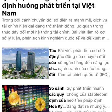
định hướng phát triển tại Việt
Nam
Trong bối cảnh chuyển đổi số diễn ra mạnh mẽ, dịch vụ
tài chính hiện đại đang trở thành động lực quan trọng
thúc đẩy đổi mới hệ thống tài chính. Bài viết làm rõ cơ
sở lý luận, phân tích kinh nghiệm quốc tế và đề xuất một
số giải pháp nhằm phát triển hệ sinh thái dịch vụ tài
chính hiện đại tại Việt Nam.
Tác
Bài viết phân tích cơ chế
động
tác động của chuyển đổi
của
số ngân hàng đến năng lực
chuyển
cạnh tranh của các trung
đổi
tâm tài chính quốc tế (IFC),
số
sử dụng phương pháp
ngân
phân tích so sánh định tính
So sánh
Sự phát triển nhanh
hàng
(QCA) trên một số trường
các quy
chóng của stablecoin
đến
hợp tại châu Á - Thái Bình
định của
neo tiền pháp định
năng
Dương là Singapore, Hồng
Hoa Kỳ
đang đặt ra những yêu
lực
Kông, Tokyo, Thượng Hải,