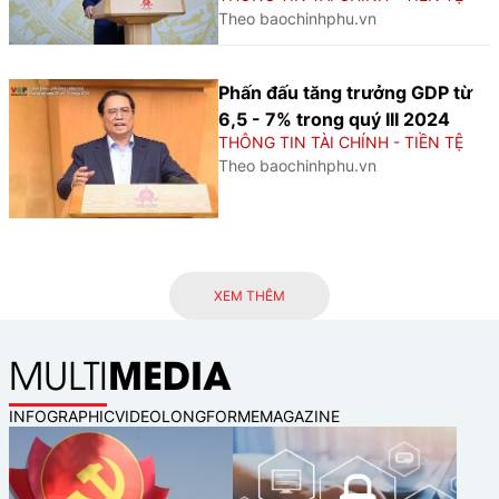
Theo baochinhphu.vn
Phấn đấu tăng trưởng GDP từ
6,5 - 7% trong quý III 2024
THÔNG TIN TÀI CHÍNH - TIỀN TỆ
Theo baochinhphu.vn
XEM THÊM
MEDIA
MULTI
INFOGRAPHIC
VIDEO
LONGFORM
EMAGAZINE