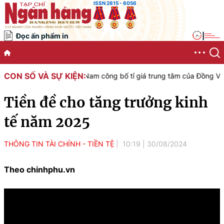
ISSN 2815 - 6056
Đọc ấn phẩm in
|
CON SỐ VÀ SỰ KIỆN:
hà nước Việt Nam công bố tỉ giá trung tâm của Đồng Việt Nam với Đô
Tiền đề cho tăng trưởng kinh
tế năm 2025
THÔNG TIN TÀI CHÍNH - TIỀN TỆ
10:19
|
30/08/2024
Theo chinhphu.vn