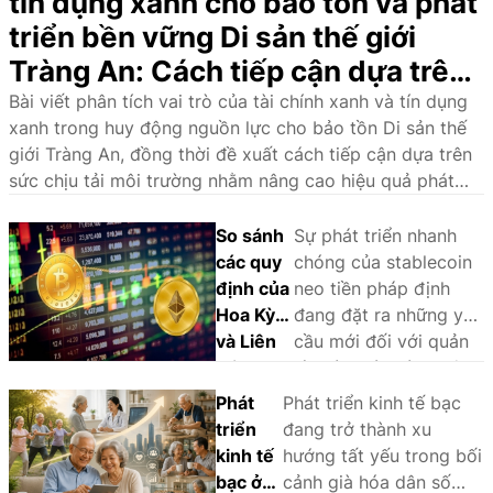
tín dụng xanh cho bảo tồn và phát
triển bền vững Di sản thế giới
Tràng An: Cách tiếp cận dựa trên
sức chịu tải môi trường
Bài viết phân tích vai trò của tài chính xanh và tín dụng
xanh trong huy động nguồn lực cho bảo tồn Di sản thế
giới Tràng An, đồng thời đề xuất cách tiếp cận dựa trên
sức chịu tải môi trường nhằm nâng cao hiệu quả phát
triển bền vững.
So sánh
Sự phát triển nhanh
các quy
chóng của stablecoin
định của
neo tiền pháp định
Hoa Kỳ
đang đặt ra những yêu
và Liên
cầu mới đối với quản
minh
lý nhà nước và khuôn
châu Âu
khổ pháp lý. Thông
Phát
Phát triển kinh tế bạc
đối với
qua phân tích và so
triển
đang trở thành xu
stablecoin
sánh kinh nghiệm
kinh tế
hướng tất yếu trong bối
neo tiền
quốc tế, bài viết làm
bạc ở
cảnh già hóa dân số