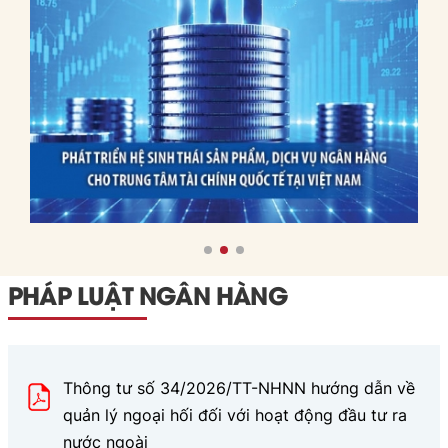
Việt
trên, bài viết đưa ra các
Nam
bài học và hàm ý chính
sách cho Việt Nam.
PHÁP LUẬT NGÂN HÀNG
Thông tư số 34/2026/TT-NHNN hướng dẫn về
quản lý ngoại hối đối với hoạt động đầu tư ra
nước ngoài