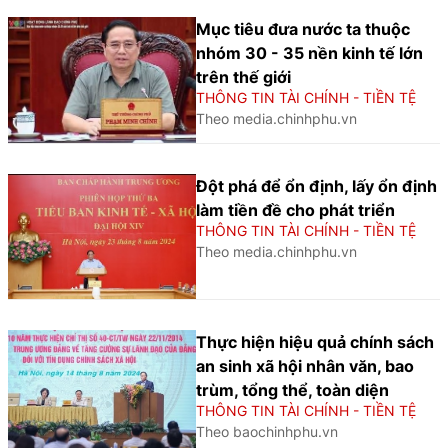
Mục tiêu đưa nước ta thuộc
nhóm 30 - 35 nền kinh tế lớn
trên thế giới
THÔNG TIN TÀI CHÍNH - TIỀN TỆ
Theo media.chinhphu.vn
Đột phá để ổn định, lấy ổn định
làm tiền đề cho phát triển
THÔNG TIN TÀI CHÍNH - TIỀN TỆ
Theo media.chinhphu.vn
Thực hiện hiệu quả chính sách
an sinh xã hội nhân văn, bao
trùm, tổng thể, toàn diện
THÔNG TIN TÀI CHÍNH - TIỀN TỆ
Theo baochinhphu.vn