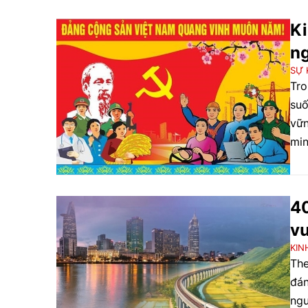
Ki
n
SỰ 
Tro
suố
vữn
min
40
v
KIN
The
đán
ngu