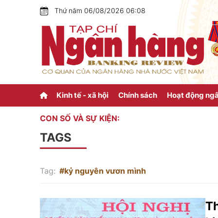
Thứ năm 06/08/2026 06:08
Kinh tế - xã hội
Chính sách
Hoạt động ng
CON SỐ VÀ SỰ KIỆN:
TAGS
Tag:
#kỷ nguyên vươn mình
Th