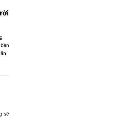
ưới
ng
 bền
văn
g sẽ