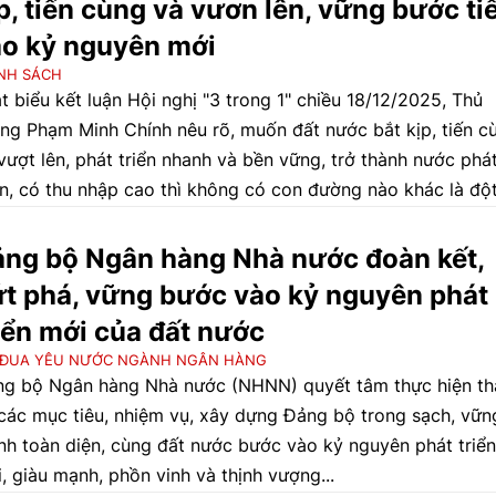
p, tiến cùng và vươn lên, vững bước ti
o kỷ nguyên mới
NH SÁCH
t biểu kết luận Hội nghị "3 trong 1" chiều 18/12/2025, Thủ
ng Phạm Minh Chính nêu rõ, muốn đất nước bắt kịp, tiến c
vượt lên, phát triển nhanh và bền vững, trở thành nước phá
ển, có thu nhập cao thì không có con đường nào khác là độ
 phát triển khoa học công nghệ, đổi mới sáng tạo, chuyển 
 chuyển đổi xanh. Chính phủ cam kết sẽ luôn kiến tạo, đồn
ng bộ Ngân hàng Nhà nước đoàn kết,
h, dỡ bỏ mọi điểm nghẽn về thể chế, hạ tầng, nhân lực để
t phá, vững bước vào kỷ nguyên phát
a học công nghệ, đổi mới sáng tạo, chuyển đổi số và cải 
iển mới của đất nước
h chính thực sự trở thành động lực, nguồn lực mới, cổ vũ c
 ĐUA YÊU NƯỚC NGÀNH NGÂN HÀNG
 tộc vững bước tiến lên trong kỷ nguyên mới.
g bộ Ngân hàng Nhà nước (NHNN) quyết tâm thực hiện t
 các mục tiêu, nhiệm vụ, xây dựng Đảng bộ trong sạch, vữn
h toàn diện, cùng đất nước bước vào kỷ nguyên phát triển
, giàu mạnh, phồn vinh và thịnh vượng...