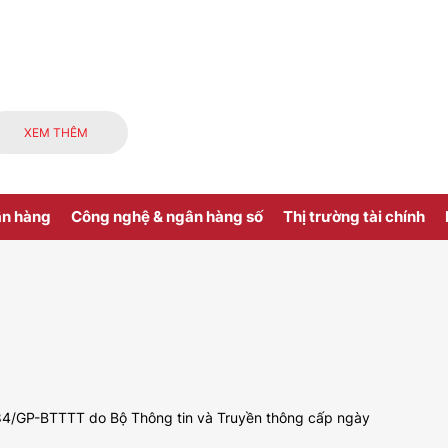
XEM THÊM
ân hàng
Công nghệ & ngân hàng số
Thị trường tài chính
 484/GP-BTTTT do Bộ Thông tin và Truyền thông cấp ngày