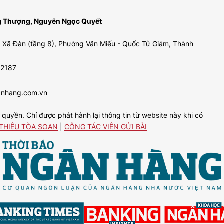
ng Thượng, Nguyễn Ngọc Quyết
 Xã Đàn (tầng 8), Phường Văn Miếu - Quốc Tử Giám, Thành
92187
anhang.com.vn
uyền. Chỉ được phát hành lại thông tin từ website này khi có
 THIỆU TÒA SOẠN
|
CỘNG TÁC VIÊN GỬI BÀI