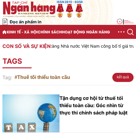
ISSN 2815 - 6056
Đọc ấn phẩm in
|
KINH TẾ - XÃ HỘI
CHÍNH SÁCH
HOẠT ĐỘNG NGÂN HÀNG
CON SỐ VÀ SỰ KIỆN:
Ngân hàng Nhà nước Việt Nam công bố tỉ giá trung 
TAGS
Tag:
#Thuế tối thiểu toàn cầu
kết quả
Tận dụng cơ hội từ thuế tối
thiểu toàn cầu: Góc nhìn từ
thực thi chính sách pháp luật