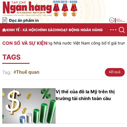
ISSN 2815 - 6056
Đọc ấn phẩm in
|
KINH TẾ - XÃ HỘI
CHÍNH SÁCH
HOẠT ĐỘNG NGÂN HÀNG
CON SỐ VÀ SỰ KIỆN:
Ngân hàng Nhà nước Việt Nam công bố tỉ giá trung t
TAGS
Tag:
#Thuế quan
kết quả
Vị thế của đô la Mỹ trên thị
trường tài chính toàn cầu