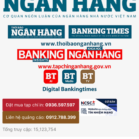
Đặt mua tạp chí in:
0936.597.597
Liên hệ quảng cáo:
0912.788.399
Tổng truy cập: 15,123,754