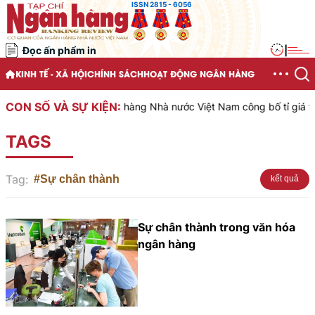
ISSN 2815 - 6056
Đọc ấn phẩm in
|
KINH TẾ - XÃ HỘI
CHÍNH SÁCH
HOẠT ĐỘNG NGÂN HÀNG
CON SỐ VÀ SỰ KIỆN:
Ngân hàng Nhà nước Việt Nam công bố tỉ giá trun
TAGS
Tag:
#Sự chân thành
kết quả
Sự chân thành trong văn hóa
ngân hàng