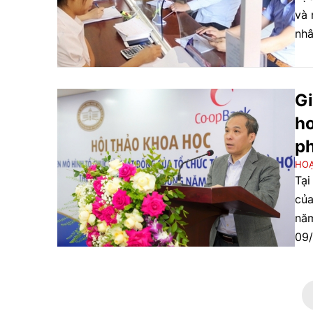
và 
nhâ
xuấ
chi
Gi
ho
ph
HO
Tại
của
năm
09/
tra
xã,
chu
phá