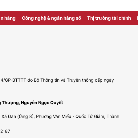
 tổ chức tín dụng là hợp tác xã tại Việt Nam trong kỷ nguy
.
ân hàng
Công nghệ & ngân hàng số
Thị trường tài chính
 484/GP-BTTTT do Bộ Thông tin và Truyền thông cấp ngày
ng Thượng, Nguyễn Ngọc Quyết
 Xã Đàn (tầng 8), Phường Văn Miếu - Quốc Tử Giám, Thành
92187