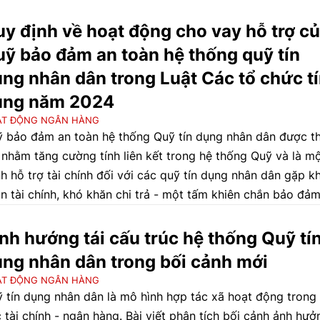
y định về hoạt động cho vay hỗ trợ c
ỹ bảo đảm an toàn hệ thống quỹ tín
ng nhân dân trong Luật Các tổ chức t
ụng năm 2024
ẠT ĐỘNG NGÂN HÀNG
 bảo đảm an toàn hệ thống Quỹ tín dụng nhân dân được t
 nhằm tăng cường tính liên kết trong hệ thống Quỹ và là m
h hỗ trợ tài chính đối với các quỹ tín dụng nhân dân gặp k
n tài chính, khó khăn chi trả - một tấm khiên chắn bảo đả
n cho hoạt động của hệ thống Quỹ. Ý nghĩa, vai trò của Qu
 toàn thể hiện rõ ràng nhất thông qua hoạt động cho vay 
nh hướng tái cấu trúc hệ thống Quỹ tí
 đối với các quỹ tín dụng nhân dân. Chính vì vậy, quy định 
ng nhân dân trong bối cảnh mới
t động cho vay hỗ trợ của Quỹ bảo toàn đối với các quỹ tí
ẠT ĐỘNG NGÂN HÀNG
g nhân dân cũng là nội dung chính, chủ yếu trong quy định
 tín dụng nhân dân là mô hình hợp tác xã hoạt động trong 
 pháp luật về Quỹ bảo toàn.
 tài chính - ngân hàng. Bài viết phân tích bối cảnh ảnh hưở