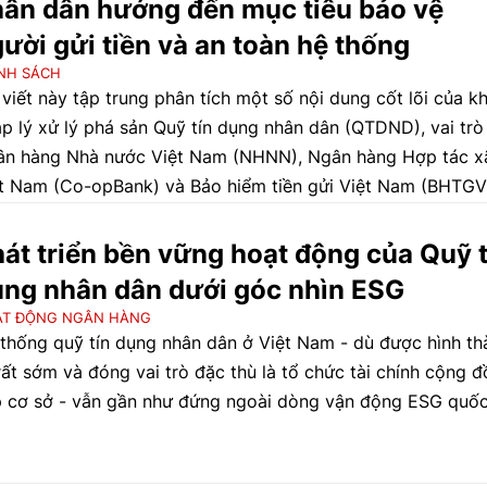
ân dân hướng đến mục tiêu bảo vệ
ười gửi tiền và an toàn hệ thống
NH SÁCH
 viết này tập trung phân tích một số nội dung cốt lõi của k
p lý xử lý phá sản Quỹ tín dụng nhân dân (QTDND), vai trò
n hàng Nhà nước Việt Nam (NHNN), Ngân hàng Hợp tác x
t Nam (Co-opBank) và Bảo hiểm tiền gửi Việt Nam (BHTGV
g thời gợi mở một số khuyến nghị nhằm nâng cao tính chủ
g, hiệu quả và minh bạch trong quá trình xử lý QTDND yếu
át triển bền vững hoạt động của Quỹ t
m.
ng nhân dân dưới góc nhìn ESG
ẠT ĐỘNG NGÂN HÀNG
thống quỹ tín dụng nhân dân ở Việt Nam - dù được hình th
rất sớm và đóng vai trò đặc thù là tổ chức tài chính cộng 
 cơ sở - vẫn gần như đứng ngoài dòng vận động ESG quốc