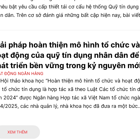
nêu bật yêu cầu cấp thiết tái cơ cấu hệ thống Quỹ tín dụng
n dân. Trên cơ sở đánh giá những bất cập hiện nay, bài viế
t thu hẹp số lượng quỹ, tăng quy mô hoạt động và xây dự
ến lược phát triển đến năm 2045.
ải pháp hoàn thiện mô hình tổ chức và
ạt động của quỹ tín dụng nhân dân để
át triển bền vững trong kỷ nguyên mớ
ẠT ĐỘNG NGÂN HÀNG
 Hội thảo khoa học “Hoàn thiện mô hình tổ chức và hoạt đ
 tổ chức tín dụng là hợp tác xã theo Luật Các tổ chức tín 
 2024” được Ngân hàng Hợp tác xã Việt Nam tổ chức ng
4/2025, các nhà quản lý, nhà khoa học đã đưa ra một bức
nh toàn cảnh về hoạt động của các tổ chức tín dụng là hợp
 những khó khăn, thách thức phải đối mặt trước bối cảnh
yển đổi số và cạnh tranh hiện nay, đồng thời đề xuất các gi
XEM THÊM
p nhằm góp phần hoàn thiện mô hình tổ chức và hoạt độn