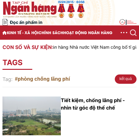
ISSN 2815 - 6056
Đọc ấn phẩm in
|
KINH TẾ - XÃ HỘI
CHÍNH SÁCH
HOẠT ĐỘNG NGÂN HÀNG
CON SỐ VÀ SỰ KIỆN:
Ngân hàng Nhà nước Việt Nam công bố tỉ giá tr
TAGS
Tag:
#phòng chống lãng phí
kết quả
Tiết kiệm, chống lãng phí -
nhìn từ góc độ thể chế