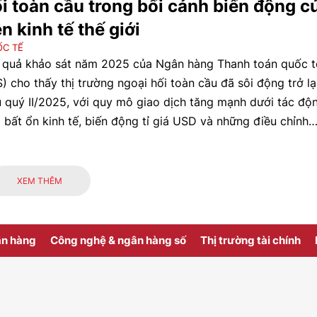
i toàn cầu trong bối cảnh biến động c
n kinh tế thế giới
C TẾ
 quả khảo sát năm 2025 của Ngân hàng Thanh toán quốc t
S) cho thấy thị trường ngoại hối toàn cầu đã sôi động trở lạ
 quý II/2025, với quy mô giao dịch tăng mạnh dưới tác độ
 bất ổn kinh tế, biến động tỉ giá USD và những điều chỉnh
ến lược phòng hộ, đầu cơ của các chủ thể tham gia thị trườ
XEM THÊM
ân hàng
Công nghệ & ngân hàng số
Thị trường tài chính