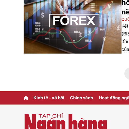
hố
nề
QUỐ
Kết
(BI
đầu
của
chi
Kinh tế - xã hội
Chính sách
Hoạt động ng