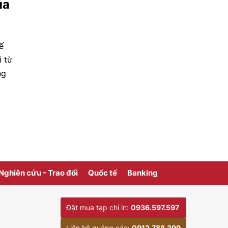
ủa
ế
i từ
ng
ng.
Nghiên cứu - Trao đổi
Quốc tế
Banking
Đặt mua tạp chí in:
0936.597.597
Liên hệ quảng cáo:
0912.788.399