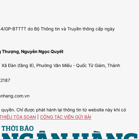
 484/GP-BTTTT do Bộ Thông tin và Truyền thông cấp ngày
ng Thượng, Nguyễn Ngọc Quyết
 Xã Đàn (tầng 8), Phường Văn Miếu - Quốc Tử Giám, Thành
92187
anhang.com.vn
uyền. Chỉ được phát hành lại thông tin từ website này khi có
 THIỆU TÒA SOẠN
|
CỘNG TÁC VIÊN GỬI BÀI