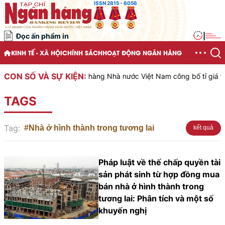
ISSN 2815 - 6056
Đọc ấn phẩm in
|
KINH TẾ - XÃ HỘI
CHÍNH SÁCH
HOẠT ĐỘNG NGÂN HÀNG
CON SỐ VÀ SỰ KIỆN:
Ngân hàng Nhà nước Việt Nam công bố tỉ giá trun
TAGS
Tag:
#Nhà ở hình thành trong tương lai
kết quả
Pháp luật về thế chấp quyền tài
sản phát sinh từ hợp đồng mua
bán nhà ở hình thành trong
tương lai: Phân tích và một số
khuyến nghị