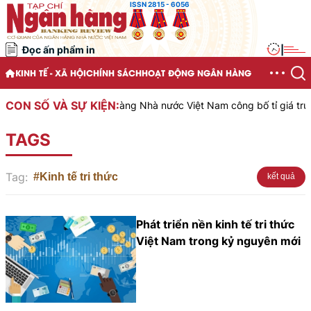
ISSN 2815 - 6056
Đọc ấn phẩm in
|
KINH TẾ - XÃ HỘI
CHÍNH SÁCH
HOẠT ĐỘNG NGÂN HÀNG
CON SỐ VÀ SỰ KIỆN:
Ngân hàng Nhà nước Việt Nam công bố tỉ giá trung 
TAGS
Tag:
#Kinh tế tri thức
kết quả
Phát triển nền kinh tế tri thức
Việt Nam trong kỷ nguyên mới