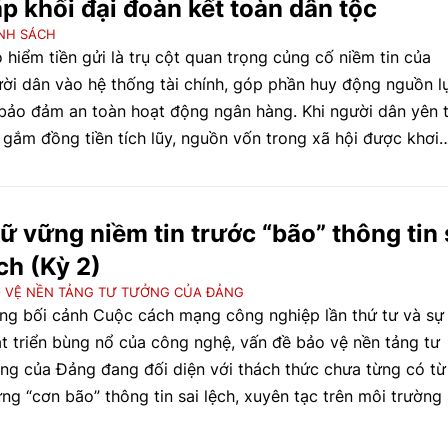
p khối đại đoàn kết toàn dân tộc
NH SÁCH
 hiểm tiền gửi là trụ cột quan trọng củng cố niềm tin của
ời dân vào hệ thống tài chính, góp phần huy động nguồn l
bảo đảm an toàn hoạt động ngân hàng. Khi người dân yên 
 gắm đồng tiền tích lũy, nguồn vốn trong xã hội được khơi
ng, tạo thêm động lực cho đầu tư, sản xuất, kinh doanh và
t triển bền vững.
ữ vững niềm tin trước “bão” thông tin 
ch (Kỳ 2)
 VỆ NỀN TẢNG TƯ TƯỞNG CỦA ĐẢNG
ng bối cảnh Cuộc cách mạng công nghiệp lần thứ tư và sự
t triển bùng nổ của công nghệ, vấn đề bảo vệ nền tảng tư
ng của Đảng đang đối diện với thách thức chưa từng có từ
ng “cơn bão” thông tin sai lệch, xuyên tạc trên môi trường 