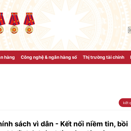
ân hàng
Công nghệ & ngân hàng số
Thị trường tài chính
kết 
ính sách vì dân - Kết nối niềm tin, bồi