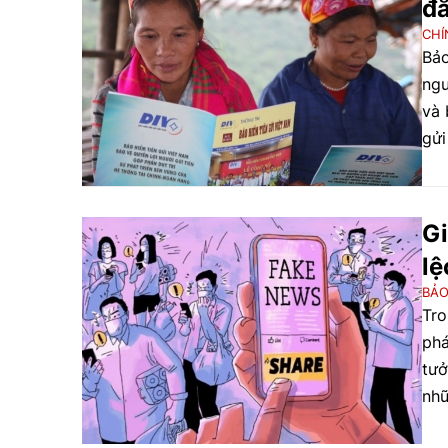
đắ
CHÍ
Bảo
ngư
và 
gửi
thô
phá
Gi
lệ
BẢO
Tro
phá
tưở
nhữ