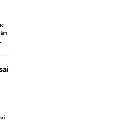
ực
tâm
sai
số.