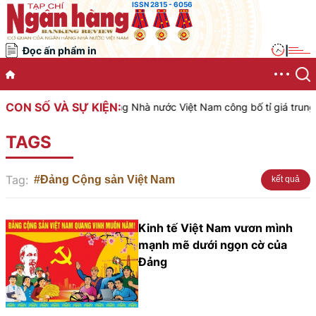
ISSN 2815 - 6056
Đọc ấn phẩm in
|
CON SỐ VÀ SỰ KIỆN:
Ngân hàng Nhà nước Việt Nam công bố tỉ giá trung tâ
TAGS
Tag:
#Đảng Cộng sản Việt Nam
kết quả
Kinh tế Việt Nam vươn mình
mạnh mẽ dưới ngọn cờ của
Đảng