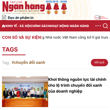
ISSN 2815 - 6056
Đọc ấn phẩm in
|
KINH TẾ - XÃ HỘI
CHÍNH SÁCH
HOẠT ĐỘNG NGÂN HÀNG
CON SỐ VÀ SỰ KIỆN:
Ngân hàng Nhà nước Việt Nam công bố tỉ giá trung tâ
TAGS
Tag:
#chuyển đổi xanh
kết quả
Khơi thông nguồn lực tài chính
cho lộ trình chuyển đổi xanh
của doanh nghiệp