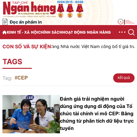
ISSN 2815 - 6056
Đọc ấn phẩm in
|
KINH TẾ - XÃ HỘI
CHÍNH SÁCH
HOẠT ĐỘNG NGÂN HÀNG
CON SỐ VÀ SỰ KIỆN:
Ngân hàng Nhà nước Việt Nam công bố tỉ giá trung 
TAGS
Tag:
#CEP
kết quả
Đánh giá trải nghiệm người
dùng ứng dụng di động của Tổ
chức tài chính vi mô CEP: Bằng
chứng từ phân tích dữ liệu trực
tuyến