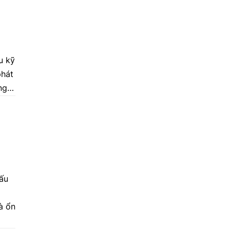
u
u kỹ
phát
ng
ng
cấu
à ổn