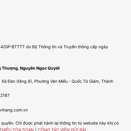
 484/GP-BTTTT do Bộ Thông tin và Truyền thông cấp ngày
ng Thượng, Nguyễn Ngọc Quyết
 Xã Đàn (tầng 8), Phường Văn Miếu - Quốc Tử Giám, Thành
92187
anhang.com.vn
uyền. Chỉ được phát hành lại thông tin từ website này khi có
 THIỆU TÒA SOẠN
|
CỘNG TÁC VIÊN GỬI BÀI