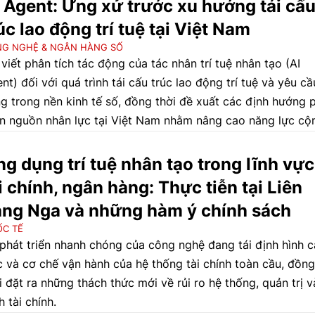
 Agent: Ứng xử trước xu hướng tái cấ
úc lao động trí tuệ tại Việt Nam
G NGHỆ & NGÂN HÀNG SỐ
 viết phân tích tác động của tác nhân trí tuệ nhân tạo (AI
nt) đối với quá trình tái cấu trúc lao động trí tuệ và yêu cầ
g trong nền kinh tế số, đồng thời đề xuất các định hướng 
ển nguồn nhân lực tại Việt Nam nhằm nâng cao năng lực cộ
 với trí tuệ nhân tạo (AI), thích ứng với chuyển đổi số và tă
ng năng lực cạnh tranh trong kỷ nguyên AI.
g dụng trí tuệ nhân tạo trong lĩnh vực
i chính, ngân hàng: Thực tiễn tại Liên
ng Nga và những hàm ý chính sách
C TẾ
phát triển nhanh chóng của công nghệ đang tái định hình 
c và cơ chế vận hành của hệ thống tài chính toàn cầu, đồng
i đặt ra những thách thức mới về rủi ro hệ thống, quản trị v
h tài chính.