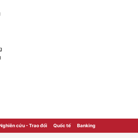
c
g
g
Nghiên cứu - Trao đổi
Quốc tế
Banking