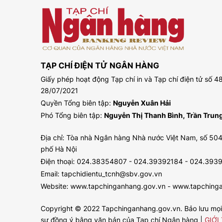
TẠP CHÍ ĐIỆN TỬ NGÂN HÀNG
Giấy phép hoạt động Tạp chí in và Tạp chí điện tử số
28/07/2021
Quyền Tổng biên tập:
Nguyễn Xuân Hải
Phó Tổng biên tập:
Nguyễn Thị Thanh Bình, Trần Tru
Địa chỉ: Tòa nhà Ngân hàng Nhà nước Việt Nam, số 504
phố Hà Nội
Điện thoại: 024.38354807 - 024.39392184 - 024.393
Email: tapchidientu_tcnh@sbv.gov.vn
Website: www.tapchinganhang.gov.vn - www.tapching
Copyright © 2022 Tapchinganhang.gov.vn. Bảo lưu mọi q
sự đồng ý bằng văn bản của Tạp chí Ngân hàng |
GIỚI