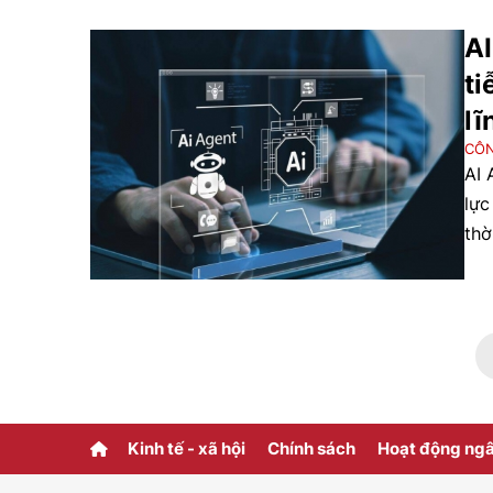
AI
ti
lĩ
CÔN
AI 
lực
thờ
Kinh tế - xã hội
Chính sách
Hoạt động ng