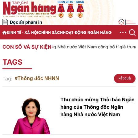
ISSN 2815 - 6056
Đọc ấn phẩm in
|
KINH TẾ - XÃ HỘI
CHÍNH SÁCH
HOẠT ĐỘNG NGÂN HÀNG
CON SỐ VÀ SỰ KIỆN:
Ngân hàng Nhà nước Việt Nam công bố tỉ giá trung tâ
TAGS
Tag:
#Thống đốc NHNN
kết quả
Thư chúc mừng Thời báo Ngân
hàng của Thống đốc Ngân
hàng Nhà nước Việt Nam