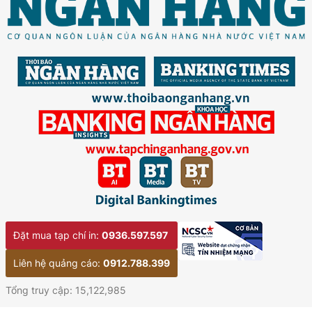
Đặt mua tạp chí in:
0936.597.597
Liên hệ quảng cáo:
0912.788.399
Tổng truy cập: 15,122,985