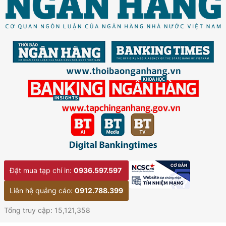
Đặt mua tạp chí in:
0936.597.597
Liên hệ quảng cáo:
0912.788.399
Tổng truy cập: 15,121,358