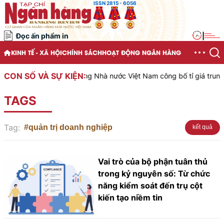
ISSN 2815 - 6056
Đọc ấn phẩm in
|
KINH TẾ - XÃ HỘI
CHÍNH SÁCH
HOẠT ĐỘNG NGÂN HÀNG
CON SỐ VÀ SỰ KIỆN:
Ngân hàng Nhà nước Việt Nam công bố tỉ giá trung t
TAGS
Tag:
#quản trị doanh nghiệp
kết quả
Vai trò của bộ phận tuân thủ
trong kỷ nguyên số: Từ chức
năng kiểm soát đến trụ cột
kiến tạo niềm tin