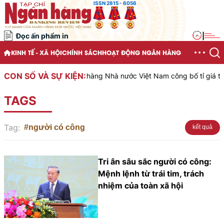
ISSN 2815 - 6056
Đọc ấn phẩm in
|
KINH TẾ - XÃ HỘI
CHÍNH SÁCH
HOẠT ĐỘNG NGÂN HÀNG
CON SỐ VÀ SỰ KIỆN:
Ngân hàng Nhà nước Việt Nam công bố tỉ giá trun
TAGS
Tag:
#người có công
kết quả
Tri ân sâu sắc người có công:
Mệnh lệnh từ trái tim, trách
nhiệm của toàn xã hội