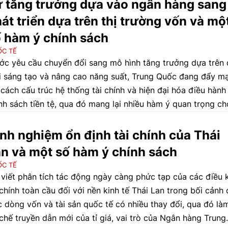
 tăng trưởng dựa vào ngân hàng sang
át triển dựa trên thị trường vốn và mộ
 hàm ý chính sách
C TẾ
ớc yêu cầu chuyển đổi sang mô hình tăng trưởng dựa trên 
 sáng tạo và nâng cao năng suất, Trung Quốc đang đẩy m
 cách cấu trúc hệ thống tài chính và hiện đại hóa điều hành
nh sách tiền tệ, qua đó mang lại nhiều hàm ý quan trọng ch
n hàng trung ương tại các nền kinh tế mới nổi, trong đó có
t Nam.
nh nghiệm ổn định tài chính của Thái
n và một số hàm ý chính sách
C TẾ
 viết phân tích tác động ngày càng phức tạp của các điều 
 chính toàn cầu đối với nền kinh tế Thái Lan trong bối cảnh
c dòng vốn và tài sản quốc tế có nhiều thay đổi, qua đó là
chế truyền dẫn mới của tỉ giá, vai trò của Ngân hàng Trung