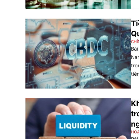
ươn
sốc
hàn
Ti
mới
Qu
CHÍ
Bài
Nam
trọ
tiề
Kh
tr
n
HO
Bài