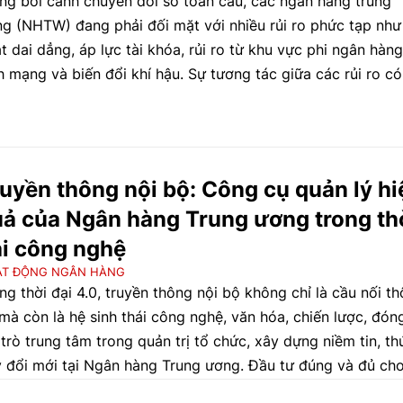
ng bối cảnh chuyển đổi số toàn cầu, các ngân hàng trung
g (NHTW) đang phải đối mặt với nhiều rủi ro phức tạp như
t dai dẳng, áp lực tài khóa, rủi ro từ khu vực phi ngân hàng
h mạng và biến đổi khí hậu. Sự tương tác giữa các rủi ro có
 suy giảm niềm tin công chúng và xóa nhòa ranh giới chính
h. Bài viết đề xuất những chiến lược cho các NHTW nhằm 
 rủi ro, bao gồm nâng cấp giám sát, tăng khả năng chống 
thống, đổi mới truyền thông và đẩy mạnh phối hợp liên ngà
uyền thông nội bộ: Công cụ quản lý hi
ên biên giới.
ả của Ngân hàng Trung ương trong th
i công nghệ
ẠT ĐỘNG NGÂN HÀNG
ng thời đại 4.0, truyền thông nội bộ không chỉ là cầu nối t
 mà còn là hệ sinh thái công nghệ, văn hóa, chiến lược, đón
 trò trung tâm trong quản trị tổ chức, xây dựng niềm tin, th
 đổi mới tại Ngân hàng Trung ương. Đầu tư đúng và đủ ch
yền thông nội bộ là đầu tư cho sự bền vững và hiện đại hóa