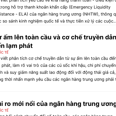
 trong hỗ trợ thanh khoản khẩn cấp (Emergency Liquidity
istance - ELA) của ngân hàng trung ương (NHTW), thông 
c so sánh kinh nghiệm quốc tế và thực tiễn xử lý các cuộc
ng hoảng ngân hàng gần đây, từ đó đề xuất định hướng h
ện khuôn khổ hỗ trợ thanh khoản khẩn cấp tại Việt Nam th
 ấm lên toàn cầu và cơ chế truyền dẫ
ng linh hoạt, dựa trên đánh giá triển vọng và tăng cường p
n lạm phát
 chính sách giữa các cơ quan liên quan.
C TẾ
 viết phân tích cơ chế truyền dẫn từ sự ấm lên toàn cầu đế
 phát, làm rõ vai trò của các cú sốc khí hậu, chi phí chuyển
h và suy giảm năng suất lao động đối với động thái giá cả,
g thời nhấn mạnh yêu cầu các ngân hàng trung ương phải 
 rủi ro khí hậu vào khung phân tích và điều hành chính sác
ng bối cảnh “lạm phát khí hậu” ngày càng hiện hữu.
i ro mới nổi của ngân hàng trung ươn
C TẾ