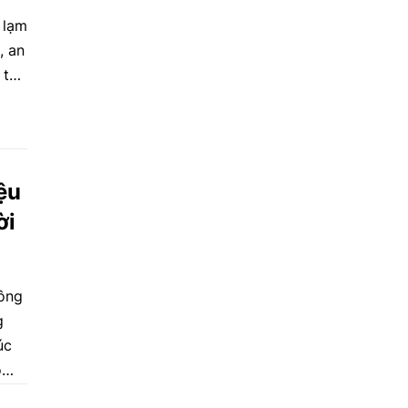
 lạm
, an
 thể
hạn
chịu
nh,
ệu
ời
hông
g
úc
o