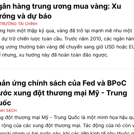
 Ngân hàng Trung ương trong tương lai.
gân hàng trung ương mua vàng: Xu
ướng và dự báo
 TRƯỜNG TÀI CHÍNH
ng hơn một thập kỷ qua, vàng đã trở lại mạnh mẽ như một 
 dự trữ chiến lược toàn cầu. Trước năm 2010, các ngân hà
ng ương thường bán vàng để chuyển sang giữ USD hoặc E
 nhưng, xu hướng này đã hoàn toàn đảo ngược.
ản ứng chính sách của Fed và BPoC
ước xung đột thương mại Mỹ - Trung
uốc
NH SÁCH
g đột thương mại Mỹ - Trung Quốc là một minh họa hậu q
 rộng của các xung đột thương mại. Tác động của nó còn 
ngoài phạm vi hai nước này, khi các nền kinh tế phụ thuộc 