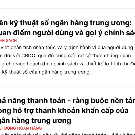
g (NHTW) Thái Lan (BoT) như một “bộ giảm xóc” trước cá
 bên ngoài, đồng thời rút ra những hàm ý quan trọng cho đ
h chính sách tiền tệ và ổn định tài chính tại các nền kinh tế
ền kỹ thuật số ngân hàng trung ương:
 nổi.
an điểm người dùng và gợi ý chính s
NH SÁCH
 viết phân tích nhận thức và ý định hành vi của người dùng 
 đối với CBDC, qua đó cung cấp cơ sở thực chứng quan
ng cho việc hoạch định chính sách và thiết kế lộ trình thí đ
n kỹ thuật số của ngân hàng trung ương.
ả năng thanh toán - ràng buộc nền tả
ong hỗ trợ thanh khoản khẩn cấp của
gân hàng trung ương
ẠT ĐỘNG NGÂN HÀNG
 viết phân tích yêu cầu về khả năng thanh toán - điều kiện 