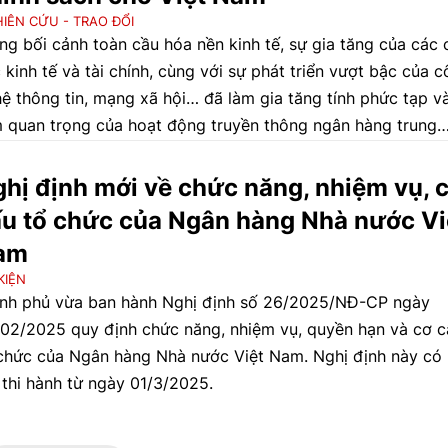
IÊN CỨU - TRAO ĐỔI
ng bối cảnh toàn cầu hóa nền kinh tế, sự gia tăng của các 
 kinh tế và tài chính, cùng với sự phát triển vượt bậc của 
ệ thông tin, mạng xã hội… đã làm gia tăng tính phức tạp v
 quan trọng của hoạt động truyền thông ngân hàng trung
g (NHTW). Truyền thông hiệu quả có thể giúp NHTW xây 
g tin của công chúng, tăng cường uy tín và nâng cao khả 
hị định mới về chức năng, nhiệm vụ, 
 phó với các thách thức kinh tế.
u tổ chức của Ngân hàng Nhà nước Vi
am
KIỆN
nh phủ vừa ban hành Nghị định số 26/2025/NĐ-CP ngày
02/2025 quy định chức năng, nhiệm vụ, quyền hạn và cơ c
chức của Ngân hàng Nhà nước Việt Nam. Nghị định này có 
 thi hành từ ngày 01/3/2025.