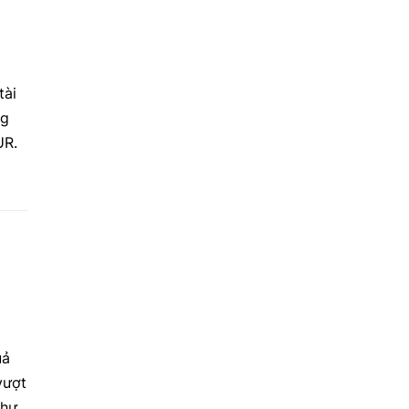
tài
ng
UR.
uả
vượt
như