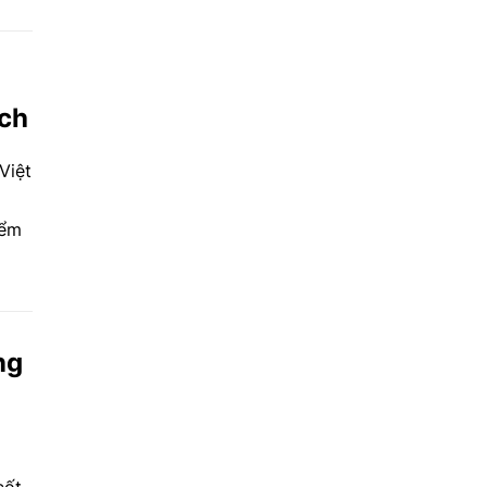
c cú
iều
ách
Việt
iểm
ng
cốt