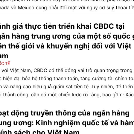
ada và Mexico cũng phải đối mặt với nguy cơ suy thoái ti
 Tuy nhiên, một số quốc gia lại tìm thấy cơ hội phát triển kh
g đột thương mại Mỹ - Trung Quốc xảy ra do sở hữu khả 
nh giá thực tiễn triển khai CBDC tại
y thế hàng hóa xuất khẩu bị ảnh hưởng bởi thuế quan giữa 
ân hàng trung ương của một số quốc 
c gia trên. Điều này phản ánh cách thức phức tạp và khó
ên thế giới và khuyến nghị đối với Việt
ng mà xung đột thương mại có thể định hình lại dòng chảy
am
ơng mại toàn cầu.
C TẾ
 với Việt Nam, CBDC có thể đóng vai trò quan trọng trong
c hiện đại hóa hệ thống thanh toán, tăng cường tài chính t
n và nâng cao hiệu quả giám sát tiền tệ. Tuy nhiên, để triển
i thành công, cần có một chiến lược rõ ràng, bao gồm: Xác
h rõ mục tiêu của CBDC, xây dựng khung pháp lý toàn diện
 tư vào hạ tầng công nghệ, thử nghiệm các mô hình triển k
ạt động truyền thông của ngân hàng
 hợp và thúc đẩy hợp tác quốc tế để đảm bảo tính tương t
ung ương: Kinh nghiệm quốc tế và hà
 hệ thống tài chính toàn cầu.
ính sách cho Việt Nam