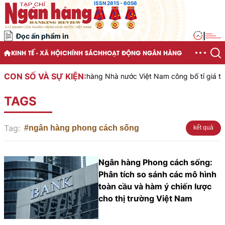
ISSN 2815 - 6056
Đọc ấn phẩm in
|
KINH TẾ - XÃ HỘI
CHÍNH SÁCH
HOẠT ĐỘNG NGÂN HÀNG
CON SỐ VÀ SỰ KIỆN:
Ngân hàng Nhà nước Việt Nam công bố tỉ giá trung
TAGS
Tag:
#ngân hàng phong cách sống
kết quả
Ngân hàng Phong cách sống:
Phân tích so sánh các mô hình
toàn cầu và hàm ý chiến lược
cho thị trường Việt Nam