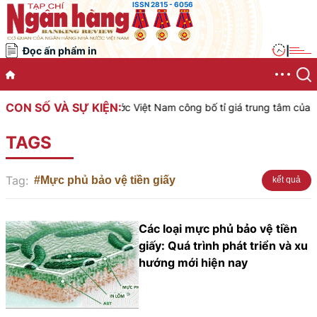
ISSN 2815 - 6056
Đọc ấn phẩm in
|
CON SỐ VÀ SỰ KIỆN:
Ngân hàng Nhà nước Việt Nam công bố tỉ giá trung tâm của Đồn
TAGS
Tag:
#Mực phủ bảo vệ tiền giấy
kết quả
Các loại mực phủ bảo vệ tiền
giấy: Quá trình phát triển và xu
hướng mới hiện nay