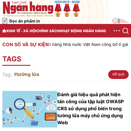
ISSN 2815 - 6056
Đọc ấn phẩm in
|
KINH TẾ - XÃ HỘI
CHÍNH SÁCH
HOẠT ĐỘNG NGÂN HÀNG
CON SỐ VÀ SỰ KIỆN:
Ngân hàng Nhà nước Việt Nam công bố tỉ giá tru
TAGS
Tag:
#tường lửa
kết quả
Đánh giá hiệu quả phát hiện
tấn công của tập luật OWASP
CRS sử dụng phổ biến trong
tường lửa máy chủ ứng dụng
Web