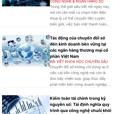
CÔNG NGHỆ & NGÂN HÀNG SỐ
toàn, hạn chế rủi ro và duy trì ổn định
Trong thế giới siêu kết nối ngày nay,
tài chính.
nơi chỉ cần một cú chạm trên điện
thoại là có thể chuyển tiền xuyên
biên giới, việc bảo mật thanh toán
ngân hàng đã trở thành ưu tiên hàng
đầu. Tội phạm mạng với trang bị
Tác động của chuyển đổi số
công nghệ tiên tiến, đang gây ra
đến kinh doanh bền vững tại
thiệt hại hàng tỉ đô la trên toàn thế
các ngân hàng thương mại cổ
giới thông qua các vụ lừa đảo và tấn
phần Việt Nam
công mạng tinh vi. Tại Việt Nam, sự
BÀI VIẾT KHOA HỌC CHUYÊN SÂU
bùng nổ thanh toán kỹ thuật số đang
Chuyển đổi số không chỉ dừng lại ở
thay đổi cách mọi người giao dịch,
việc cải tiến công nghệ mà còn là
nhưng cũng đang mở ra cánh cửa
đòn bẩy chiến lược giúp thúc đẩy
cho những rủi ro mới…
phát triển bền vững doanh nghiệp.
Vấn đề này được xem như một mục
tiêu được các ngân hàng quan tâm
Kiểm toán tài chính trong kỷ
hàng đầu. Nghiên cứu này nhằm
nguyên số: Tái định nghĩa quy
mục đích khám phá vai trò trung
trình qua công nghệ chuỗi khối
gian của quản trị doanh nghiệp, hiệu