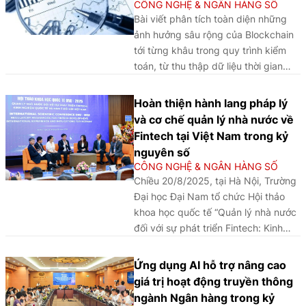
CÔNG NGHỆ & NGÂN HÀNG SỐ
suất cảm nhận và hiệu quả tài chính
Bài viết phân tích toàn diện những
trong mối quan hệ giữa chuyển đổi
ảnh hưởng sâu rộng của Blockchain
số đối với kinh doanh bền vững tại
tới từng khâu trong quy trình kiểm
các ngân hàng thương mại cổ phần
toán, từ thu thập dữ liệu thời gian
tại Việt Nam...
thực, xác minh qua hợp đồng thông
minh, đến phát hiện gian lận nhờ tính
Hoàn thiện hành lang pháp lý
bất biến và truy xuất nguồn gốc. Tuy
và cơ chế quản lý nhà nước về
nhiên, việc ứng dụng thực tế còn đối
Fintech tại Việt Nam trong kỷ
mặt với nhiều rào cản, từ chi phí đầu
nguyên số
tư, thiếu nhân lực chuyên môn đến
CÔNG NGHỆ & NGÂN HÀNG SỐ
hành lang pháp lý chưa hoàn thiện,
Chiều 20/8/2025, tại Hà Nội, Trường
đặc biệt tại các nền kinh tế đang
Đại học Đại Nam tổ chức Hội thảo
phát triển như Việt Nam. Do đó, để
khoa học quốc tế “Quản lý nhà nước
hiện thực hóa tiềm năng của
đối với sự phát triển Fintech: Kinh
Blockchain, cần có sự phối hợp đồng
nghiệm quốc tế và hàm ý đối với Việt
bộ giữa cơ quan quản lý, tổ chức
Nam”. Hội thảo đã tạo diễn đàn trao
Ứng dụng AI hỗ trợ nâng cao
đào tạo, doanh nghiệp và các tổ
đổi học thuật cũng như thực tiễn
giá trị hoạt động truyền thông
chức nghề nghiệp trong việc xây
giữa các nhà khoa học, chuyên gia
ngành Ngân hàng trong kỷ
dựng khung pháp lý, nâng cao năng