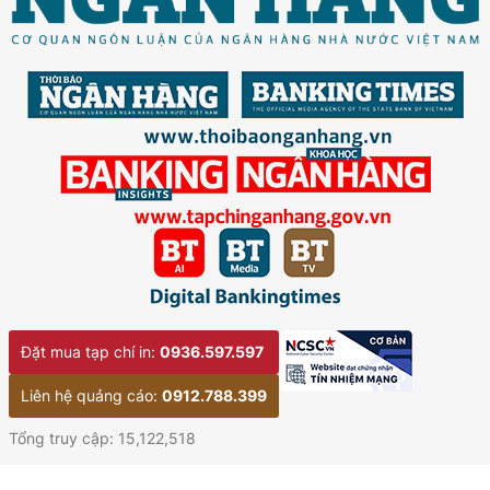
Đặt mua tạp chí in:
0936.597.597
Liên hệ quảng cáo:
0912.788.399
Tổng truy cập: 15,122,518