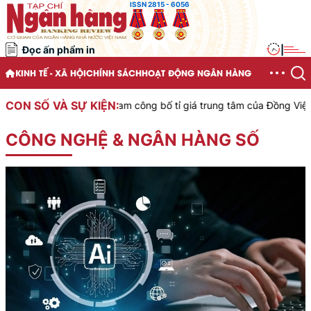
ISSN 2815 - 6056
Đọc ấn phẩm in
|
KINH TẾ - XÃ HỘI
CHÍNH SÁCH
HOẠT ĐỘNG NGÂN HÀNG
CON SỐ VÀ SỰ KIỆN:
nước Việt Nam công bố tỉ giá trung tâm của Đồng Việt Nam với Đô la
CÔNG NGHỆ & NGÂN HÀNG SỐ