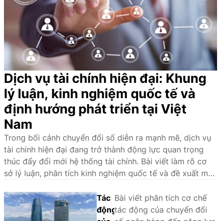
Dịch vụ tài chính hiện đại: Khung
lý luận, kinh nghiệm quốc tế và
định hướng phát triển tại Việt
Nam
Trong bối cảnh chuyển đổi số diễn ra mạnh mẽ, dịch vụ
tài chính hiện đại đang trở thành động lực quan trọng
thúc đẩy đổi mới hệ thống tài chính. Bài viết làm rõ cơ
sở lý luận, phân tích kinh nghiệm quốc tế và đề xuất một
số giải pháp nhằm phát triển hệ sinh thái dịch vụ tài
chính hiện đại tại Việt Nam.
Tác
Bài viết phân tích cơ chế
động
tác động của chuyển đổi