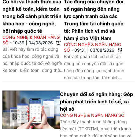
Cơ hội và thách thức của
Tác động của chuyển đổi
nghề kế toán, kiểm toán
số ngân hàng đến năng
trong bối cảnh phát triển
lực cạnh tranh của các
khoa học - công nghệ,
Trung tâm tài chính quốc
hội nhập quốc tế
tế: Phân tích vĩ mô và
CÔNG NGHỆ & NGÂN HÀNG
hàm ý cho Việt Nam
SỐ
10:39
|
04/08/2026
CÔNG NGHỆ & NGÂN HÀNG
Bài viết này làm rõ tác động
SỐ
09:31
|
03/08/2026
của khoa học, công nghệ và
Bài viết phân tích cơ chế tác
hội nhập quốc tế đối với nghề
động của chuyển đổi số ngân
kế toán, kiểm toán, đồng thời
hàng đến năng lực cạnh tranh
đề xuất các giải pháp đổi mới
của các trung tâm tài chính
đào tạo và nâng cao chất
quốc tế (IFC), sử dụng
lượng nguồn nhân lực trong
phương pháp phân tích so
Chuyển đổi số ngân hàng: Góp
bối cảnh chuyển đổi số.
sánh định tính (QCA) trên một
phần phát triển kinh tế số, xã
số trường hợp tại châu Á -
hội số
Thái Bình Dương là Singapore,
CÔNG NGHỆ & NGÂN HÀNG SỐ
Hồng Kông, Tokyo, Thượng
Thúc đẩy thanh toán không dùng
Hải, Seoul và Sydney. Khung
tiền mặt (TTKDTM), phát triển khoa
phân tích nhận diện ba yếu tố
học công nghệ, đổi mới sáng tạo và