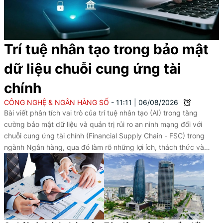
Trí tuệ nhân tạo trong bảo mật
dữ liệu chuỗi cung ứng tài
chính
CÔNG NGHỆ & NGÂN HÀNG SỐ
11:11
|
06/08/2026
Bài viết phân tích vai trò của trí tuệ nhân tạo (AI) trong tăng
cường bảo mật dữ liệu và quản trị rủi ro an ninh mạng đối với
chuỗi cung ứng tài chính (Financial Supply Chain - FSC) trong
ngành Ngân hàng, qua đó làm rõ những lợi ích, thách thức và
hàm ý nhằm nâng cao hiệu quả ứng dụng AI trong bối cảnh
chuyển đổi số.