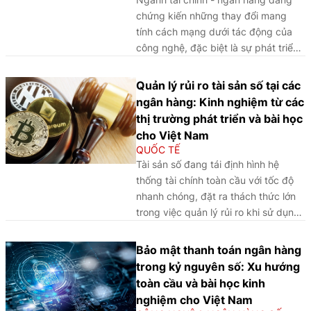
nhằm nâng cao năng lực giám sát và
chứng kiến những thay đổi mang
phòng ngừa rủi ro.
tính cách mạng dưới tác động của
công nghệ, đặc biệt là sự phát triển
của mô hình ngân hàng mở. Trước
đây, hoạt động ngân hàng chủ yếu
Quản lý rủi ro tài sản số tại các
diễn ra trong môi trường “đóng”, nơi
ngân hàng: Kinh nghiệm từ các
các sản phẩm, dịch vụ và dữ liệu
thị trường phát triển và bài học
khách hàng được kiểm soát chặt chẽ
cho Việt Nam
trong nội bộ ngân hàng, thì hiện nay,
QUỐC TẾ
với sự ra đời của Open API, mô hình
Tài sản số đang tái định hình hệ
ngân hàng mở đang từng bước phá
thống tài chính toàn cầu với tốc độ
vỡ rào cản này, tạo ra không gian tài
nhanh chóng, đặt ra thách thức lớn
chính linh hoạt, kết nối và cá nhân
trong việc quản lý rủi ro khi sử dụng
hóa hơn.
chúng làm tài sản bảo đảm. Điều này
đòi hỏi các cơ quan quản lý và các
Bảo mật thanh toán ngân hàng
tổ chức tài chính phải xây dựng
trong kỷ nguyên số: Xu hướng
khung pháp lý minh bạch, cơ chế
toàn cầu và bài học kinh
định giá đáng tin cậy, cùng hệ thống
nghiệm cho Việt Nam
giám sát hiệu quả nhằm bảo đảm an