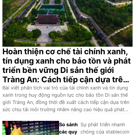
Hoàn thiện cơ chế tài chính xanh,
tín dụng xanh cho bảo tồn và phát
triển bền vững Di sản thế giới
Tràng An: Cách tiếp cận dựa trên
sức chịu tải môi trường
Bài viết phân tích vai trò của tài chính xanh và tín dụng
xanh trong huy động nguồn lực cho bảo tồn Di sản thế
giới Tràng An, đồng thời đề xuất cách tiếp cận dựa trên
sức chịu tải môi trường nhằm nâng cao hiệu quả phát
triển bền vững.
So sánh
Sự phát triển nhanh
các quy
chóng của stablecoin