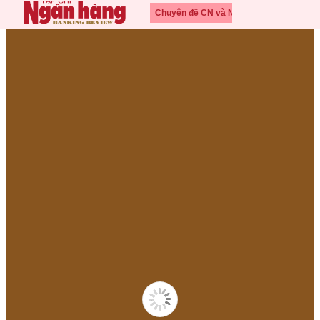
Chuyên đề CN và NHS số
2 năm 2024