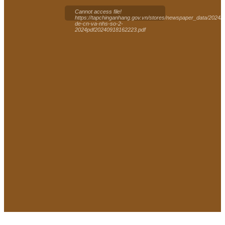
Cannot access file!
https://tapchinganhang.gov.vn/stores/newspaper_data/2024/
de-cn-va-nhs-so-2-
2024pdf20240918162223.pdf